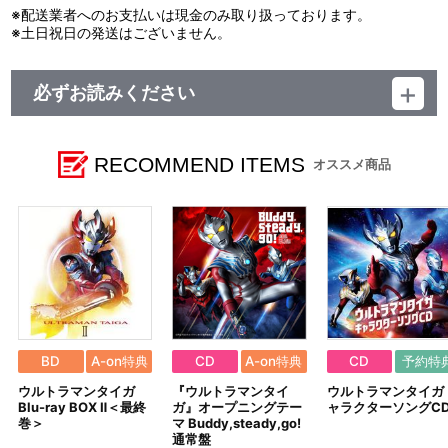
※配送業者へのお支払いは現金のみ取り扱っております。
※土日祝日の発送はございません。
必ずお読みください
【ご注意（必ずお読みください）】
■商品について
RECOMMEND ITEMS
オススメ商品
※本商品は、一般店舗でもお取り扱いがございます。
※イベント等で販売する場合がございます。
※商品画像はイメージです。実際の商品仕様が異なる場合がござ
います。あらかじめご了承ください。
※A-on STORE 予約特典『オリジナル2L判ブロマイド ウルトラ
マンエックスダークネス』は、2020年1月19日（日）までにご注文
頂きますと 必ず付与されます。
2020年1月20日（月）以降、商品詳細ページに特典『オリジナ
ル2L判ブロマイド ウルトラマンエックスダークネス』の表示が無
い場合は、
特典は終了となっております。あらかじめご了承ください。
BD
A-on特典
CD
A-on特典
CD
予約特
※BCBS-4981 ウルトラギャラクシーファイト ニュージェネレー
ウルトラマンタイガ
『ウルトラマンタイ
ウルトラマンタイガ 
ションヒーローズ（DVD)には、予約特典『オリジナル2L判ブロマ
Blu-ray BOX Ⅱ＜最終
ガ』オープニングテー
ャラクターソングC
イド ウルトラマンエックスダークネス』は付与されません。
巻＞
マ Buddy,steady,go!
通常盤