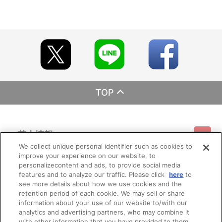
■ご注文・お支払いについて
※本商品のご注文はバンダイナムコアーツ公式ショップ「A-on
STORE」が承り、発送を行います。
なお、ご注文には、バンダイナムコアーツ公式ショップ「A-on
STORE」の会員登録（無料）が必要となります。
※ご注文は、１注文につき２個までとなります。
※決済方法「コンビニ決済」・「Pay-easy（ペイジー）」を選択
時には、メールにてお支払方法をご案内させていただきます。
あらかじめ「@bandainamcoarts.co.jp 」からのメール受信を
許可してください。
※お支払期日までに購入・決済手続きが行われなかった場合は、
TOP
キャンセル扱いとして手続きを致します。
いかなる理由でも、決済期間の延長は対応出来かねます。
※お客様都合による決済後のキャンセルは出来かねます。
※以下のご注文は、キャンセルさせていただく場合がございま
基本情報
す。
（１）転売、再販売または営利目的の恐れがある注文と判断
We collect unique personal identifier such as cookies to
した場合
improve your experience on our website, to
ご利用情報
（２）購入上限のある商品を個人またはグループが繰り返し
利用規約
特定商取引法に基づく表示
プライバシーポリシー
personalizecontent and ads, to provide social media
注文した場合
features and to analyze our traffic. Please click
here
to
（３）過去に複数の購入履歴がある個人またはグループが注
see more details about how we use cookies and the
会員メニュー
文した場合
ご利用ガイド
サイトマップ
お問い合わせ
推奨環境
retention period of each cookie. We may sell or share
プライバシーオプション
会社概要
（４）商品の送付先が物流倉庫、転送センターなどの場合
information about your use of our website to/with our
（５）上記以外で不正な注文と判断した場合
その他のご案内
analytics and advertising partners, who may combine it
ログイン
会員規約
新規会員登録
Do Not Sell or Share My Personal Information
with other information that you have provided to them