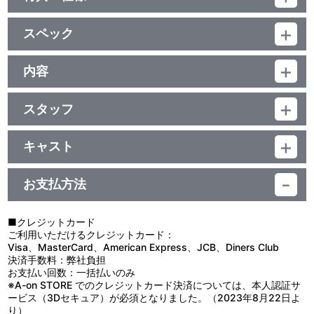
映像特典
スペック
■坂本浩一監督メイキングインタビュー
■2019.11.14 ディレクターズカット版上映会トークショー
品番：BCXS-1522
■YouTube配信版本編
ジャンル：ネット特撮
内容
■特報、PV、TwitterスペシャルPV
（本編58分+特典113分）／ﾘﾆｱPCM(ｽﾃﾚｵ・一部ﾓﾉﾗﾙ)／AVC／
制作年度：2019年
BD50G／16：9<1080p High Definition>・一部16：9<1080i High
Definition>／カラー／確171分／1巻
スタッフ
特典
【収録内容】
監督：坂本浩一／脚本：足木淳一郎／監修：塚越隆行／企画：黒澤
銀河の彼方の惑星で…ウルトラマンエックスとウルトラマンジー
■解説書（4P／オールカラー ）
桂・南谷 佳／プロデューサー：小西 潤・金光大輔／製作・著作：
ドが、己と酷似した黒いウルトラマンたちに襲撃された！
キャスト
円谷プロダクション
時を同じくして、ウルトラマンゼロとウルトラウーマングリージ
＜声の出演＞ ウルトラマンギンガ：根岸拓哉／ウルトラマンビクト
ョが闇の巨人・ウルトラダークキラーに捕まってしまう。
リー：宇治清高／ウルトラマンエックス：高橋健介／ウルトラマン
ダークキラーたちの野望を阻止するため、ウルトラマンタロウは
お支払方法
オーブ：石黒英雄／ウルトラマンジード：濱田龍臣／ウルトラマン
新世代のウルトラマンたち「ニュージェネレーションヒーローズ」
ロッソ：平田雄也／ウルトラマンブル：小池亮介／ウルトラウーマ
を招集した！
ングリージョ：其原有沙／ウルトラマンタロウ：石丸博也／ウルト
■クレジットカード
ラマンゼロ：宮野真守／ウルトラマンリブット：駒田 航／ダークル
ご利用いただけるクレジットカード：
ギエル：杉田智和／エタルガー：鈴木達央／ウルトラダークキラ
Visa、MasterCard、American Express、JCB、Diners Club
ー：外島孝一／ウルトラマントレギア：内田雄馬
決済手数料：弊社負担
お支払い回数：一括払いのみ
※A-on STORE でのクレジットカード決済については、本人認証サ
ービス（3Dセキュア）が必須となりました。（2023年8月22日よ
り）