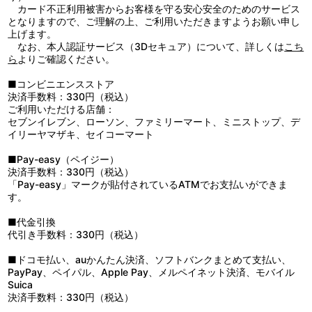
カード不正利用被害からお客様を守る安心安全のためのサービス
となりますので、ご理解の上、ご利用いただきますようお願い申し
上げます。
なお、本人認証サービス（3Dセキュア）について、詳しくは
こち
ら
よりご確認ください。
■コンビニエンスストア
決済手数料：330円（税込）
ご利用いただける店舗：
セブンイレブン、ローソン、ファミリーマート、ミニストップ、デ
イリーヤマザキ、セイコーマート
■Pay-easy（ペイジー）
決済手数料：330円（税込）
「Pay-easy」マークが貼付されているATMでお支払いができま
す。
■代金引換
代引き手数料：330円（税込）
■ドコモ払い、auかんたん決済、ソフトバンクまとめて支払い、
PayPay、ペイパル、Apple Pay、メルペイネット決済、モバイル
Suica
決済手数料：330円（税込）