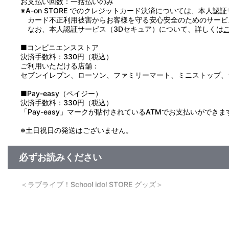
お支払い回数：一括払いのみ
●思わぬ事故の危険となりますので、使用後は必ずキャップを装
※A-on STORE でのクレジットカード決済については、本人認
●製品の特性上、取りつけた衣類など、生地が破損する場合があ
カード不正利用被害からお客様を守る安心安全のためのサービ
なお、本人認証サービス（3Dセキュア）について、詳しくは
■コンビニエンスストア
決済手数料：330円（税込）
ご利用いただける店舗：
セブンイレブン、ローソン、ファミリーマート、ミニストップ、
■Pay-easy（ペイジー）
決済手数料：330円（税込）
「Pay-easy」マークが貼付されているATMでお支払いができま
※土日祝日の発送はございません。
必ずお読みください
＜ラブライブ！School idol STORE グッズ＞
■発送予定：2019年10月より順次発送