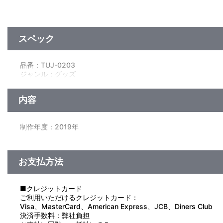
スペック
品番：TUJ-0203
ジャンル：グッズ
サイズ：約 直径40mm
素材：アルミ・エポキシ・亜鉛合金
内容
生産国：中国
制作年度：2019年
【商品仕様】
シリーズ公式通販サイト「ラブライブ！School idol STORE」よ
お支払方法
ラブライブ！シリーズ9周年を記念するスペシャルなピンズが登
カラフルな9周年ロゴデザインをフルカラーで再現！
■クレジットカード
【使用上の注意】
ご利用いただけるクレジットカード：
●製品の機能上、ピンの先端が鋭利になっていますので、けがな
Visa、MasterCard、American Express、JCB、Diners Club
●小さな部品があります。絶対に口の中に入れないでください。
決済手数料：弊社負担
●お子さまの手の届かないところに保管してください。