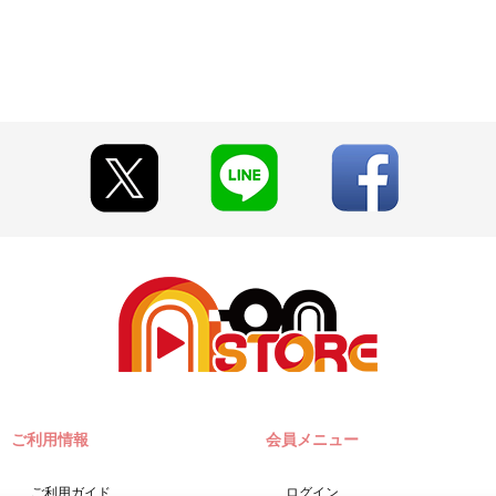
【2019年10月以降発送】
プレミアムバンダイでの取り扱いはございません。）
TORE プレミアムバンダイ支店）にて、
 Anniversary メモリアルピンズ』と同じ商品となります。
早期にご注文の受付を終了させて頂くことがございます。
ことがございます。
って見える場合がございます。
ざいます。あらかじめご了承ください。
税率が10%となっております。
ご注文履歴」にてご確認いただけます。
ンズ【2019年10月以降発送】』については、A-on STOREのみでの取
じめご了承ください。
ご利用情報
会員メニュー
ご利用ガイド
ログイン