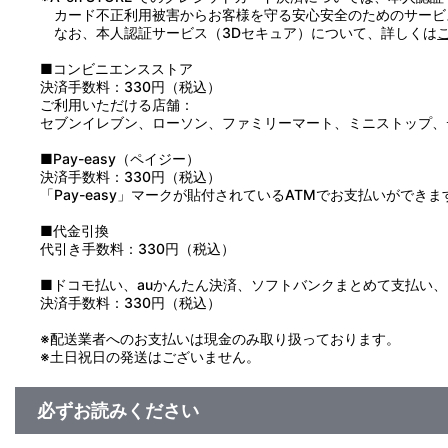
カード不正利用被害からお客様を守る安心安全のためのサービ
なお、本人認証サービス（3Dセキュア）について、詳しくは
■コンビニエンスストア
決済手数料：330円（税込）
ご利用いただける店舗：
セブンイレブン、ローソン、ファミリーマート、ミニストップ、
■Pay-easy（ペイジー）
決済手数料：330円（税込）
「Pay-easy」マークが貼付されているATMでお支払いができま
■代金引換
代引き手数料：330円（税込）
■ドコモ払い、auかんたん決済、ソフトバンクまとめて支払い、Pay
決済手数料：330円（税込）
※配送業者へのお支払いは現金のみ取り扱っております。
※土日祝日の発送はございません。
必ずお読みください