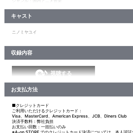
ジャンル：国内アニメ音楽
アルバム／40分
キャスト
ニノミヤユイ
収録内容
視聴する
お支払方法
■クレジットカード
ご利用いただけるクレジットカード：
Visa、MasterCard、American Express、JCB、Diners Club
決済手数料：弊社負担
お支払い回数：一括払いのみ
※A-on STORE でのクレジットカード決済については、本人認