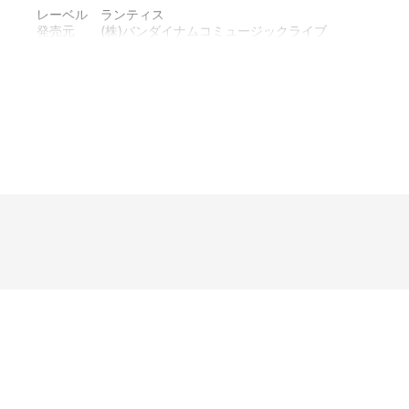
レーベル ランティス
発売元 (株)バンダイナムコミュージックライブ
販売元 (株)バンダイナムコフィルムワークス