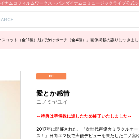
イナムコフィルムワークス・バンダイナムコミュージックライブ公式シ
スコット（全11種）/おでかけポーチ（全4種）」画像掲載の誤りにつきまし
BD
愛とか感情
ニノミヤユイ
～特典は準備数に達したため終了いたしました～
2017年に開催された、『次世代声優☆ミラクルオ
ズ！』日向エマ役で声優デビューを果たした二ノ宮