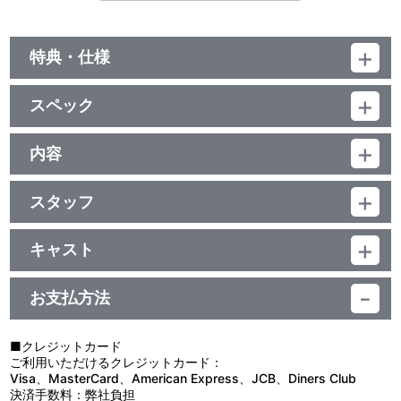
特典・仕様
特典
スペック
特典ディスク（BD）
■AKIRA SOUND MAKING 2019
品番：BCQA-0009
■AKIRA SOUND CLIP BY 芸能山城組
ジャンル：劇場公開アニメ
内容
■エンドクレジット(1988年公開版)
UHD BD：124分+BD：124分+特典BD67分
■絵コンテ集(静止画)
制作年度：1988年
■劇場特報・予告集
<4K ULTRA HD Blu-ray> 124 分／ﾄﾞﾙﾋﾞｰTrueHD（5.1ch 192kHz
スタッフ
【収録内容】
24bit)・ﾄﾞﾙﾋﾞｰﾃﾞｼﾞﾀﾙ（5.1ch）・ﾘﾆｱPCM（ﾄﾞﾙﾋﾞｰｻﾗｳﾝﾄﾞ）／英
原作・監督：大友克洋（講談社・ヤングマガジン連載）／脚本：大
1988年7月、関東地区に新型爆弾が使用され、第三次世界大戦が
語・ﾄﾞﾙﾋﾞｰTrueHD（5.1ch）／HEVC／100G／16:9<2160p
特典
友克洋・橋本以蔵／作曲・指揮：山城祥二／キャラクターデザイ
勃発した。
UltraHigh Definition>／日本語・英語音声収録／日本語・英語字幕
キャスト
ン：大友克洋／作画監督:なかむらたかし／作画監督補：森本晃司／
31年後― 2019年東京湾上に構築されたメガロポリス、ネオ東
付(ON・OFF可能)
特製ブックレット
金田：岩田光央／鉄雄：佐々木 望／ケイ：小山茉美／大佐：石田太
美術監督：水谷利春／音楽：芸能山城組（ビクターエンタテインメ
京は翌年にオリンピック開催を控え、かつての繁栄を取り戻しつつ
郎／竜：玄田哲章／ドクター：鈴木瑞穂／タカシ（26号）：中村龍
ント） ／音響監督：明田川 進／録音：瀬川徹夫／撮影監督：三澤
あった。健康優良不良少年グループのリーダー・金田は、荒廃した
＜BD＞ 124 分／ﾄﾞﾙﾋﾞｰTrueHD（5.1ch 192kHz 24bit）・ﾄﾞﾙﾋﾞｰ
お支払方法
他、仕様
彦／キヨコ（25号）：伊藤福恵／マサル（27号）：神藤一弘 他
勝治／編集：瀬山武司／アニメーション制作：東京ムービー新社
この都市でバイクを駆り、暴走と抗争を繰り返していた。ある夜、
ﾃﾞｼﾞﾀﾙ（5.1ch）・ﾘﾆｱPCM（ﾄﾞﾙﾋﾞｰｻﾗｳﾝﾄﾞ）／英語・ﾄﾞﾙﾋﾞｰ
（現：トムスエンタテインメント）／製作：アキラ製作委員会 他
仲間の鉄雄は暴走中、奇怪な実験体の少年と遭遇し、転倒負傷。呆
TrueHD（5.1ch）／AVC／50G／16:9<1080p High Definition> ／
特製スリーブ
然とする金田たちの前で、彼らは軍の研究所へと連れ去られてしま
日本語・英語音声収録／日本語・英語字幕付(ON・OFF可能)
■クレジットカード
う。鉄雄救出のために研究所へ潜入を試みる金田。だが、彼はそこ
ご利用いただけるクレジットカード：
で過度の人体実験により新たな「力」に覚醒した狂気の鉄雄を見
<特典BD> 67分／ﾘﾆｱPCM(ｽﾃﾚｵ・一部ﾓﾉﾗﾙ)／AVC／25G／
Visa、MasterCard、American Express、JCB、Diners Club
る。一方、研究所内の特殊ベビールームでは、実験体の少女が「最
16:9<1080p High Definition>・一部4:3 <1080i High Definition>／
決済手数料：弊社負担