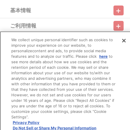
基本情報
ご利用情報
利用規約
特定商取引法に基づく表示
プライバシーポリシー
We collect unique personal identifier such as cookies to
会員メニュー
ご利用ガイド
サイトマップ
お問い合わせ
推奨環境
improve your experience on our website, to
プライバシーオプション
会社概要
personalizecontent and ads, to provide social media
その他のご案内
features and to analyze our traffic. Please click
here
to
ログイン
会員規約
新規会員登録
Do Not Sell or Share My Personal Information
see more details about how we use cookies and the
retention period of each cookie. We may sell or share
公式X
バンダイナムコフィルムワークス
information about your use of our website to/with our
analytics and advertising partners, who may combine it
with other information that you have provided to them or
that they have collected from your use of their services.
However, we do not set and use cookies for our users
under 16 years of age. Please click “Reject All Cookies” if
you are under the age of 16 or to reject all cookies. To
customize your cookie settings, please click “Cookie
© Bandai Namco Filmworks Inc. All Rights Reserved.
Settings”.
Privacy Policy
Do Not Sell or Share My Personal Information