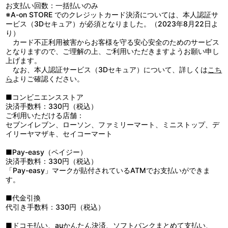
高機密＝アキラ」の目覚めを予言。鉄雄は自らの力の謎に近づくべ
カラー／確315分／1巻
お支払い回数：一括払いのみ
く、地下深く眠る「アキラ」への接近を開始した―
※A-on STORE でのクレジットカード決済については、本人認証サ
ービス（3Dセキュア）が必須となりました。（2023年8月22日よ
り）
カード不正利用被害からお客様を守る安心安全のためのサービス
となりますので、ご理解の上、ご利用いただきますようお願い申し
上げます。
なお、本人認証サービス（3Dセキュア）について、詳しくは
こち
ら
よりご確認ください。
■コンビニエンスストア
決済手数料：330円（税込）
ご利用いただける店舗：
セブンイレブン、ローソン、ファミリーマート、ミニストップ、デ
イリーヤマザキ、セイコーマート
■Pay-easy（ペイジー）
決済手数料：330円（税込）
「Pay-easy」マークが貼付されているATMでお支払いができま
す。
■代金引換
代引き手数料：330円（税込）
■ドコモ払い、auかんたん決済、ソフトバンクまとめて支払い、