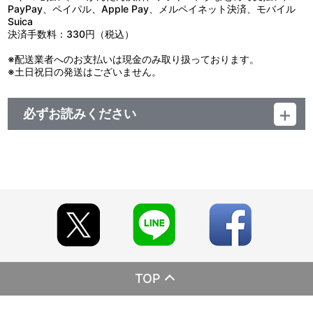
PayPay、ペイパル、Apple Pay、メルペイネット決済、モバイル
Suica
決済手数料：330円（税込）
※配送業者へのお支払いは現金のみ取り扱っております。
※土日祝日の発送はございません。
必ずお読みください
レーベル EMOTION
発売元 バンダイナムコフィルムワークス
販売元 バンダイナムコフィルムワークス
(c)1988マッシュルーム／アキラ製作委員会
※ドルビーTrueHD(5.1ch 192kHz 24bit)でご視聴いただくには、
192kHz 24bit対応のAVアンプが必要となります。
TOP