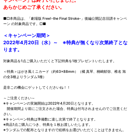
ャンペーン」は終了いたしました。
あらかじめご了承ください。
■□本商品は、「劇場版 Free!-the Final Stroke-」後編公開記念旧譜キャンペ
ーン の対象商品です。□■
＜キャンペーン期間＞
2022年4月20日（水）～ ※特典が無くなり次第終了とな
ります。
対象商品を1点ご購入いただくと下記特典を1枚プレゼントいたします。
＜特典＞はがき風ミニカード（約63×88mm）（橘 真琴、桐嶋郁弥、椎名 旭
の全3種よりランダム1種）
是非この機会にゲットしてくださいね！！
～ご注意ください～
※キャンペーンの実施開始は2022年4月20日となります。
開催期間より前にご注文された場合、特典は付与されませんのでご注意くだ
さい。
※キャンペーン特典は準備数に達し次第で終了となります。
※商品1点ご購入につき、特典を１枚お渡しいたします。
※ランダムでの配布となりますので絵柄をお選びいただくことはできません。