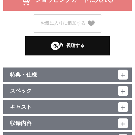
お気に入りに追加する
視聴する
特典・仕様
他、仕様
スペック
描き下ろしジャケット
品番：LACM-14888
ジャンル：国内アニメ音楽
キャスト
シングル／20分
七瀬遙(cv.島﨑信長) 橘真琴(cv.鈴木達央)
収録内容