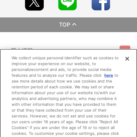
TOP
基本情報
We collect unique personal identifier such as cookies to
improve your experience on our website, to
ご利用情報
利用規約
特定商取引法に基づく表示
プライバシーポリシー
personalizecontent and ads, to provide social media
features and to analyze our traffic. Please click
here
to
see more details about how we use cookies and the
会員メニュー
ご利用ガイド
サイトマップ
お問い合わせ
推奨環境
retention period of each cookie. We may sell or share
プライバシーオプション
会社概要
information about your use of our website to/with our
その他のご案内
analytics and advertising partners, who may combine it
ログイン
会員規約
新規会員登録
Do Not Sell or Share My Personal Information
with other information that you have provided to them
or that they have collected from your use of their
公式X
バンダイナムコフィルムワークス
services. However, we do not set and use cookies for
our users under 16 years of age. Please click “Reject All
Cookies” if you are under the age of 16 or to reject all
cookies. To customize your cookie settings, please click