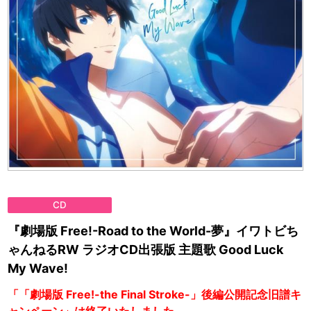
CD
『劇場版 Free!-Road to the World-夢』イワトビち
ゃんねるRW ラジオCD出張版 主題歌 Good Luck
My Wave!
「「劇場版 Free!-the Final Stroke-」後編公開記念旧譜キ