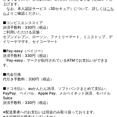
上げます。
なお、本人認証サービス（3Dセキュア）について、詳しくは
こち
ら
よりご確認ください。
■コンビニエンスストア
決済手数料：330円（税込）
ご利用いただける店舗：
セブンイレブン、ローソン、ファミリーマート、ミニストップ、デ
イリーヤマザキ、セイコーマート
■Pay-easy（ペイジー）
決済手数料：330円（税込）
「Pay-easy」マークが貼付されているATMでお支払いができま
す。
■代金引換
代引き手数料：330円（税込）
■ドコモ払い、auかんたん決済、ソフトバンクまとめて支払い、
PayPay、ペイパル、Apple Pay、メルペイネット決済、モバイル
Suica
決済手数料：330円（税込）
※配送業者へのお支払いは現金のみ取り扱っております。
※土日祝日の発送はございません。