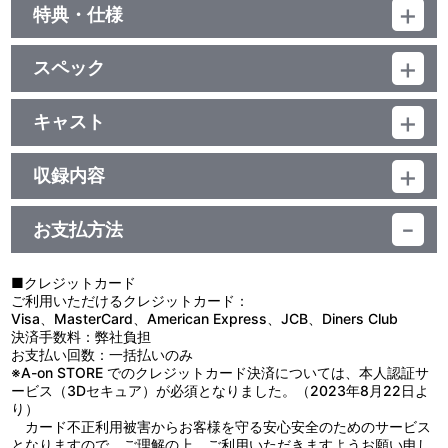
特典・仕様
初回生産分限定封入特典
スペック
関東近郊某所にて開催される 購入者限定イベントへの応募券
品番：LACM-14892
ジャンル：ゲーム音楽
キャスト
他、仕様
シングル／55分
Chrono-Lexica
描き下ろしジャケット
収録内容
お支払方法
視聴する
■クレジットカード
ご利用いただけるクレジットカード：
Visa、MasterCard、American Express、JCB、Diners Club
決済手数料：弊社負担
お支払い回数：一括払いのみ
※A-on STORE でのクレジットカード決済については、本人認証サ
ービス（3Dセキュア）が必須となりました。（2023年8月22日よ
り）
カード不正利用被害からお客様を守る安心安全のためのサービス
となりますので、ご理解の上、ご利用いただきますようお願い申し