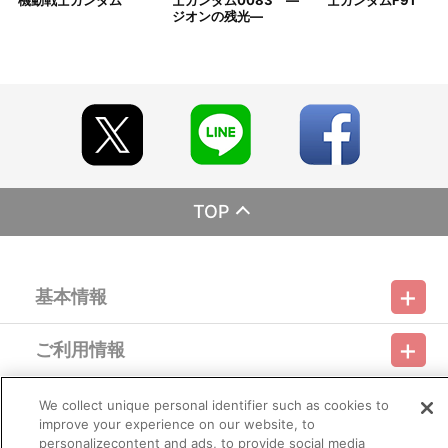
機動戦士ガンダム
士ガンダム0083 ―
士ガンダムF91
ジオンの残光―
TOP
基本情報
ご利用情報
利用規約
特定商取引法に基づく表示
プライバシーポリシー
会員メニュー
We collect unique personal identifier such as cookies to
ご利用ガイド
サイトマップ
お問い合わせ
推奨環境
プライバシーオプション
会社概要
improve your experience on our website, to
personalizecontent and ads, to provide social media