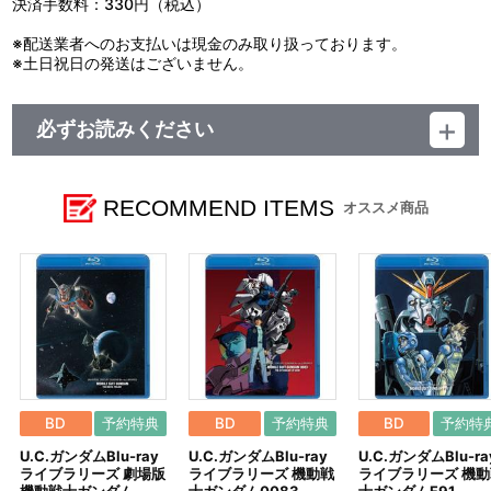
決済手数料：330円（税込）
※配送業者へのお支払いは現金のみ取り扱っております。
※土日祝日の発送はございません。
必ずお読みください
レーベル EMOTION
発売元 バンダイナムコフィルムワークス
販売元 バンダイナムコフィルムワークス
RECOMMEND ITEMS
オススメ商品
(c)サンライズ
BD
予約特典
BD
予約特典
BD
予約特
U.C.ガンダムBlu-ray
U.C.ガンダムBlu-ray
U.C.ガンダムBlu-ra
ライブラリーズ 劇場版
ライブラリーズ 機動戦
ライブラリーズ 機動