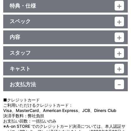
特典・仕様
特典
スペック
■特典ディスク（Blu-ray）
＜収録内容＞
品番：BCXA-1470
・「機動戦士ガンダム 光る命Chronicle U.C.」
ジャンル：劇場公開アニメ
内容
宇宙世紀を描いたシリーズ全ての映像を、新作パートを交えながら
本編ディスク：83分（本編51分+映像特典32分）+特典ディスク：
作品の垣根を越えて再構成した映像特典
制作年度：1998年
44分
・ブックレットデジタルアーカイブ（※静止画）
本編ディスク：リニアPCM（ドルビーサラウンド) ・一部リニア
スタッフ
2011年発売の「機動戦士ガンダム／第08MS小隊 ミラーズ・リポ
【収録内容】
PCM（ステレオ）／AVC／BD50G／4:3<1080p High
ート」（BCXA-0302）封入特典の解説書をデジタルアーカイブで
製作：吉井孝幸／原作：矢立 肇・富野由悠季／監督：加瀬充子 ／
宇宙世紀0079――。
Definition>・一部16：9<1080p High Definition>・一部4：
再収録！
オリジナルシリーズ監督：神田武幸・飯田馬之介／脚本：北嶋博明
ジオン軍の秘密兵器アプサラスと接触した０８小隊は善戦するも
3<1080i High Definition>／日本語・英語・中国語繁体字(台湾・香
キャスト
／ｵﾘｼﾞﾅﾙｼﾘｰｽﾞ構成：桶谷 顕／ｷｬﾗｸﾀｰﾃﾞｻﾞｲﾝ：川元利浩／ﾒｶﾆｶﾙﾃﾞｻﾞ
捕獲に失敗。シローは飛び去るアプサラスと応戦中、消息を絶
港)・中国語簡体字字幕付(ON・OFF可能)※本編のみ
シロー：檜山修之／アイナ：井上喜久子／ミケル：結城比呂（現：
ｲﾝ：大河原邦男・カトキハジメ・山根公利／作画監督：門 智昭・杉
つ…。無事帰還したシローだったが、その間の行動を不信に思った
特典ディスク：リニアPCM（ステレオ）／AVC／BD25G／
映像特典
優希比呂）／カレン：小山茉美／サンダースJr.：玄田哲章／エレド
浦幸次・横山彰利・吉田 徹・津野田勝敏／美術監督：池田繁美／色
軍は、情報部の女性士官アリス・ミラーに調査を指示。ミラーの巧
16:9<1080p High Definition>／日本語・英語・中国語繁体字(台
お支払方法
ア：藤原啓治／コジマ：藤本 護／ミラー：高島雅羅 他
彩設計：千葉賢二／撮影監督：谷口久美子／編集：鶴渕友彰／音
妙な質問に敵であるアイナへの想いをシローは語り始め、遂には審
湾・香港)・中国語簡体字字幕付(ON・OFF可能)／カラー／確127分
・宇宙世紀余話 全10話（日本語字幕版も付属）
楽：田中公平／音響監督：浦上靖夫／主題歌：「永遠の扉」歌米倉
問会にかけられる。上層部に対し「敵でも分かり合える人間はい
／1巻
・劇場予告編
千尋（キングレコード）／企画・制作：サンライズ／製作協力：バ
る」と主張するが、「君は敵を撃つことができるか？」との高官の
■クレジットカード
ンダイビジュアル 他
問いには答えることができなかった。
ご利用いただけるクレジットカード：
他、仕様
その答えを見出すべくシローは、仲間であるゲリラの村に潜入し
Visa、MasterCard、American Express、JCB、Diners Club
た敵との戦いに出撃する…。
決済手数料：弊社負担
・特製収納ケース
お支払い回数：一括払いのみ
作品ごとに舞台となる宇宙世紀の年が入っている統一感のあるデザ
※A-on STORE でのクレジットカード決済については、本人認証サ
イン仕様です。