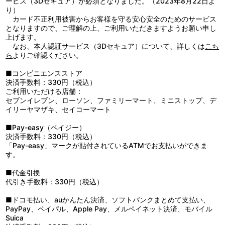
ービス（3Dセキュア）が必須となりました。（2023年8月22日よ
り）
カード不正利用被害からお客様を守る安心安全のためのサービス
となりますので、ご理解の上、ご利用いただきますようお願い申し
上げます。
なお、本人認証サービス（3Dセキュア）について、詳しくは
こち
ら
よりご確認ください。
■コンビニエンスストア
決済手数料：330円（税込）
ご利用いただける店舗：
セブンイレブン、ローソン、ファミリーマート、ミニストップ、デ
イリーヤマザキ、セイコーマート
■Pay-easy（ペイジー）
決済手数料：330円（税込）
「Pay-easy」マークが貼付されているATMでお支払いができま
す。
■代金引換
代引き手数料：330円（税込）
■ドコモ払い、auかんたん決済、ソフトバンクまとめて支払い、
PayPay、ペイパル、Apple Pay、メルペイネット決済、モバイル
Suica