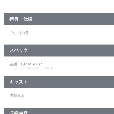
特典・仕様
他、仕様
描き下ろしジャケット
スペック
品番：LACM-4967
ジャンル：国内アニメ音楽
シングル
／16分
キャスト
美郷あき
収録内容