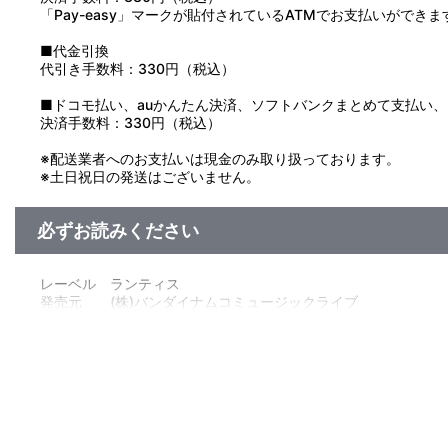
「Pay-easy」マークが貼付されているATMでお支払いができま
■代金引換
代引き手数料：330円（税込）
■ドコモ払い、auかんたん決済、ソフトバンクまとめて支払い、Pay
決済手数料：330円（税込）
※配送業者へのお支払いは現金のみ取り扱っております。
※土日祝日の発送はございません。
必ずお読みください
レーベル ランティス
発売元 (株)バンダイナムコミュージックライブ
販売元 (株)バンダイナムコフィルムワークス