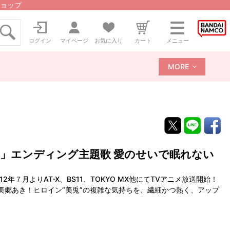
ョップ
ログイン
マイページ
お気に入り
カート
メニュー
MORE
学」エンディング主題歌 愛のせいで眠れない
年７月よりAT-X、BS11、TOKYO MX他にてTVアニメ放送開始！
美郷あき！ヒロイン“美兎”の複雑な気持ちを、繊細かつ熱く、アップ