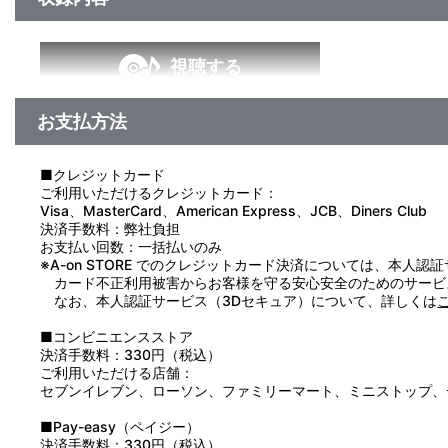
視聴する
お支払方法
＜収録曲＞
1：愛のせいで眠れない
2：ｂｒｉｌｌｉａｎｔ ｖｏｉｃｅ
■クレジットカード
3：愛のせいで眠れない （Ｉｎｓｔｒｕｍｅｎｔａｌ）
ご利用いただけるクレジットカード：
4：ｂｒｉｌｌｉａｎｔ ｖｏｉｃｅ （Ｉｎｓｔｒｕｍｅｎｔ
Visa、MasterCard、American Express、JCB、Diners Club
決済手数料：弊社負担
お支払い回数：一括払いのみ
※A-on STORE でのクレジットカード決済については、本人認
カード不正利用被害からお客様を守る安心安全のためのサービ
なお、本人認証サービス（3Dセキュア）について、詳しくは
■コンビニエンスストア
決済手数料：330円（税込）
ご利用いただける店舗：
セブンイレブン、ローソン、ファミリーマート、ミニストップ、
■Pay-easy（ペイジー）
決済手数料：330円（税込）