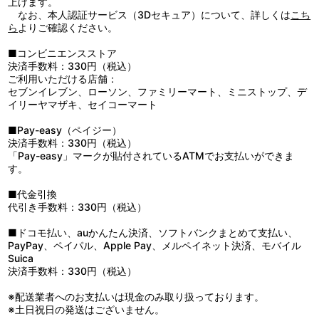
上げます。
7：心の勇気 （ＴＶ サイズ Ｏｆｆ Ｖｏｃａｌ）
なお、本人認証サービス（3Dセキュア）について、詳しくは
こち
ら
よりご確認ください。
■コンビニエンスストア
決済手数料：330円（税込）
ご利用いただける店舗：
セブンイレブン、ローソン、ファミリーマート、ミニストップ、デ
イリーヤマザキ、セイコーマート
■Pay-easy（ペイジー）
決済手数料：330円（税込）
「Pay-easy」マークが貼付されているATMでお支払いができま
す。
■代金引換
代引き手数料：330円（税込）
■ドコモ払い、auかんたん決済、ソフトバンクまとめて支払い、
PayPay、ペイパル、Apple Pay、メルペイネット決済、モバイル
Suica
決済手数料：330円（税込）
※配送業者へのお支払いは現金のみ取り扱っております。
※土日祝日の発送はございません。