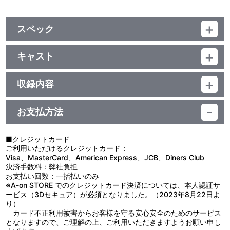
スペック
品番：LACM-4842
ジャンル：国内アニメ音楽
キャスト
シングル
YU+KI
／24分
収録内容
お支払方法
視聴する
■クレジットカード
ご利用いただけるクレジットカード：
＜収録曲＞
Visa、MasterCard、American Express、JCB、Diners Club
決済手数料：弊社負担
1：心の勇気
お支払い回数：一括払いのみ
2：ＳＰＩＮＮＩＮＧ ＴＨＥ ＷＯＲＬＤ
※A-on STORE でのクレジットカード決済については、本人認証サ
3：心の勇気 （Ｏｆｆ Ｖｏｃａｌ）
ービス（3Dセキュア）が必須となりました。（2023年8月22日よ
4：ＳＰＩＮＮＩＮＧ ＴＨＥ ＷＯＲＬＤ （Ｏｆｆ Ｖｏｃａ
り）
ｌ）
カード不正利用被害からお客様を守る安心安全のためのサービス
5：心の勇気 （ＤＮＡ ＰＲＯＤＵＣＴＩＯＮ ＲＭＸ）
となりますので、ご理解の上、ご利用いただきますようお願い申し
6：心の勇気 （ＴＶ サイズ）