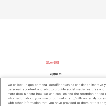
基本情報
利用規約
特定商取引法に基づく表示
We collect unique personal identifier such as cookies to improve 
プライバシーポリシー
personalizecontent and ads, to provide social media features and t
more details about how we use cookies and the retention period o
プライバシーオプション
information about your use of our website to/with our analytics a
会社概要
with other information that you have provided to them or that the