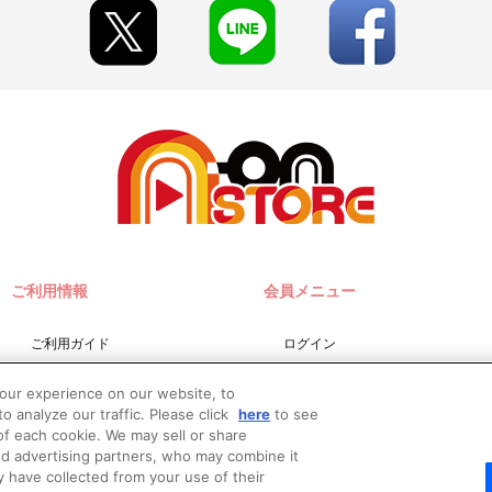
ご利用情報
会員メニュー
ご利用ガイド
ログイン
サイトマップ
会員規約
your experience on our website, to
お問い合わせ
新規会員登録
o analyze our traffic. Please click
here
to see
f each cookie. We may sell or share
推奨環境
nd advertising partners, who may combine it
Do Not Sell or Share My
y have collected from your use of their
Personal Information