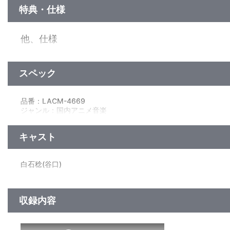
特典・仕様
他、仕様
描き下ろしジャケット
スペック
品番：LACM-4669
ジャンル：国内アニメ音楽
シングル
／14分
キャスト
白石稔(谷口)
収録内容