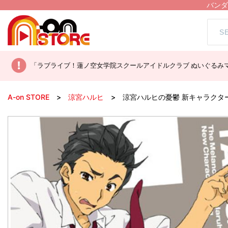
バンダ
「ラブライブ！蓮ノ空女学院スクールアイドルクラブ ぬいぐるみマ
A-on STORE
涼宮ハルヒ
涼宮ハルヒの憂鬱 新キャラクターソ