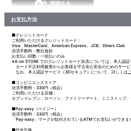
視聴する
お支払方法
＜収録曲＞
1：人生の主役コール！
2：友達としてはソレが
■クレジットカード
3：人生の主役コール！ （ｏｆｆ ｖｏｃａｌ）
ご利用いただけるクレジットカード：
4：友達としてはソレが （ｏｆｆ ｖｏｃａｌ）
Visa、MasterCard、American Express、JCB、Diners Club
決済手数料：弊社負担
お支払い回数：一括払いのみ
※A-on STORE でのクレジットカード決済については、本人認
カード不正利用被害からお客様を守る安心安全のためのサービ
なお、本人認証サービス（3Dセキュア）について、詳しくは
■コンビニエンスストア
決済手数料：330円（税込）
ご利用いただける店舗：
セブンイレブン、ローソン、ファミリーマート、ミニストップ、
■Pay-easy（ペイジー）
決済手数料：330円（税込）
「Pay-easy」マークが貼付されているATMでお支払いができま
■代金引換