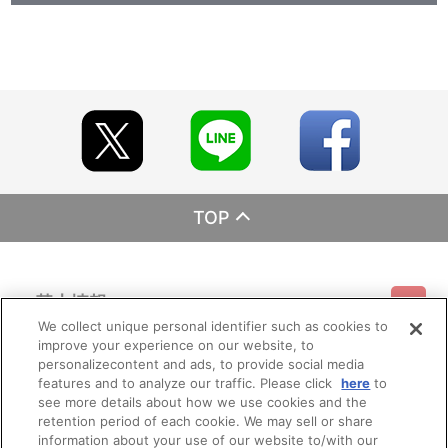
レーベル ランティス
発売元 (株)バンダイナムコミュージックライブ
販売元 (株)バンダイナムコフィルムワークス
TOP
基本情報
We collect unique personal identifier such as cookies to
improve your experience on our website, to
ご利用情報
利用規約
特定商取引法に基づく表示
プライバシーポリシー
personalizecontent and ads, to provide social media
features and to analyze our traffic. Please click
here
to
see more details about how we use cookies and the
会員メニュー
ご利用ガイド
サイトマップ
お問い合わせ
推奨環境
retention period of each cookie. We may sell or share
プライバシーオプション
会社概要
information about your use of our website to/with our