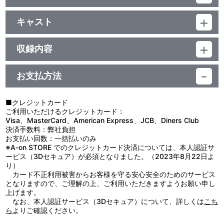
品番：LACM-4636
ジャンル：邦楽ポップス
キャスト
シングル
及川光博
／16分
収録内容
お支払方法
視聴する
■クレジットカード
ご利用いただけるクレジットカード：
＜収録曲＞
Visa、MasterCard、American Express、JCB、Diners Club
決済手数料：弊社負担
1：前略、月の上から。
お支払い回数：一括払いのみ
2：ＣＲＡＺＹ Ａ ＧＯ ＧＯ！！～ＦＵＮＫＹ ＧＯＯＤ Ｔ
※A-on STORE でのクレジットカード決済については、本人認証サ
ＩＭＥ！！～
ービス（3Dセキュア）が必須となりました。（2023年8月22日よ
3：前略、月の上から。 （ＯＦＦ ＶＯＣＡＬ）
り）
4：ＣＲＡＺＹ Ａ ＧＯ ＧＯ！！～ＦＵＮＫＹ ＧＯＯＤ Ｔ
カード不正利用被害からお客様を守る安心安全のためのサービス
ＩＭＥ！！～ （ＯＦＦ ＶＯＣＡＬ）
となりますので、ご理解の上、ご利用いただきますようお願い申し
上げます。
なお、本人認証サービス（3Dセキュア）について、詳しくは
こち
ら
よりご確認ください。