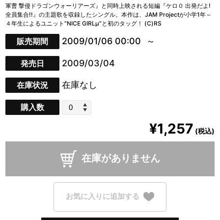
軍曹 撃侵ドラゴンウォーリアーズ』と同時上映される短編『ケロ０ 出発だよ!
全員集合!!』の主題歌を収録したシングル。本作は、JAM Projectが小学1年～
４年生によるユニット“NICE GIRLμ”と初のタッグ！ (C)RS
2009/01/06 00:00
販売期間
2009/03/04
発売日
在庫なし
在庫状況
購入数
¥1,257
(税込)
在庫がありません
お気に入りに追加する