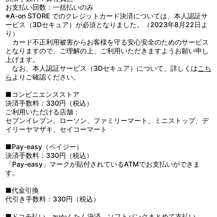
1：Ｓｐａｃｅ Ｒｏｌｌｅｒ Ｃｏａｓｔｅｒ ＧＯ ＧＯ！
お支払い回数：一括払いのみ
2：アスタマニア～ナ！！
※A-on STORE でのクレジットカード決済については、本人認証サ
3：Ｓｐａｃｅ Ｒｏｌｌｅｒ Ｃｏａｓｔｅｒ ＧＯ ＧＯ！
ービス（3Dセキュア）が必須となりました。（2023年8月22日よ
（ｏｆｆ ｖｏｃａｌ）
り）
4：アスタマニア～ナ！！ （ｏｆｆ ｖｏｃａｌ）
カード不正利用被害からお客様を守る安心安全のためのサービス
となりますので、ご理解の上、ご利用いただきますようお願い申し
上げます。
なお、本人認証サービス（3Dセキュア）について、詳しくは
こち
ら
よりご確認ください。
■コンビニエンスストア
決済手数料：330円（税込）
ご利用いただける店舗：
セブンイレブン、ローソン、ファミリーマート、ミニストップ、デ
イリーヤマザキ、セイコーマート
■Pay-easy（ペイジー）
決済手数料：330円（税込）
「Pay-easy」マークが貼付されているATMでお支払いができま
す。
■代金引換
代引き手数料：330円（税込）
■ドコモ払い、auかんたん決済、ソフトバンクまとめて支払い、