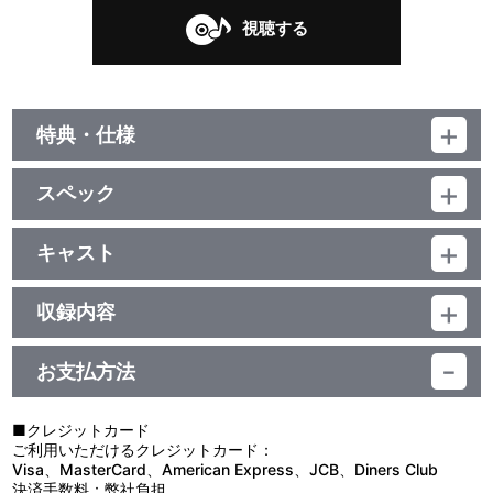
視聴する
特典・仕様
他、仕様
スペック
描き下ろしジャケット
品番：LACM-4576
ジャンル：国内アニメ音楽
キャスト
シングル
JAM Project with NICE GIRL μ
／16分
収録内容
お支払方法
視聴する
■クレジットカード
ご利用いただけるクレジットカード：
＜収録曲＞
Visa、MasterCard、American Express、JCB、Diners Club
決済手数料：弊社負担