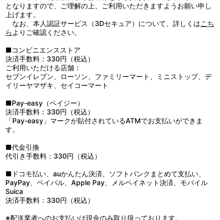
となりますので、ご理解の上、ご利用いただきますようお願い申し
上げます。
なお、本人認証サービス（3Dセキュア）について、詳しくは
こち
ら
よりご確認ください。
■コンビニエンスストア
決済手数料：330円（税込）
ご利用いただける店舗：
セブンイレブン、ローソン、ファミリーマート、ミニストップ、デ
イリーヤマザキ、セイコーマート
■Pay-easy（ペイジー）
決済手数料：330円（税込）
「Pay-easy」マークが貼付されているATMでお支払いができま
す。
■代金引換
代引き手数料：330円（税込）
■ドコモ払い、auかんたん決済、ソフトバンクまとめて支払い、
PayPay、ペイパル、Apple Pay、メルペイネット決済、モバイル
Suica
決済手数料：330円（税込）
※配送業者へのお支払いは現金のみ取り扱っております。