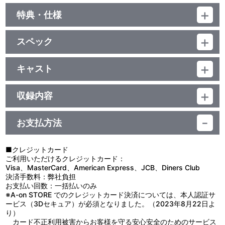
特典・仕様
他、仕様
スペック
描き下ろしジャケット
品番：LACM-4459
ジャンル：国内アニメ音楽
キャスト
シングル
eufonius
／19分
収録内容
お支払方法
視聴する
■クレジットカード
ご利用いただけるクレジットカード：
＜収録曲＞
Visa、MasterCard、American Express、JCB、Diners Club
決済手数料：弊社負担
1：リフレクティア
お支払い回数：一括払いのみ
2：ｅｌｅｋｔｏ
※A-on STORE でのクレジットカード決済については、本人認証サ
3：リフレクティア（ｉｎｓｔｒｕｍｅｎｔａｌ）
ービス（3Dセキュア）が必須となりました。（2023年8月22日よ
4：ｅｌｅｋｔｏ（ｉｎｓｔｒｕｍｅｎｔａｌ）
り）
カード不正利用被害からお客様を守る安心安全のためのサービス