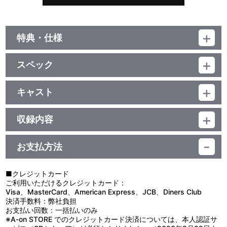
特典・仕様
他、仕様
スペック
描き下ろしジャケット
品番：LACM-4408
ジャンル：国内アニメ音楽
キャスト
シングル
中原麻衣/鈴木達央
／15分
収録内容
お支払方法
視聴する
■クレジットカード
ご利用いただけるクレジットカード：
＜収録曲＞
Visa、MasterCard、American Express、JCB、Diners Club
決済手数料：弊社負担
1：光のａｃｃｏｒｄ
お支払い回数：一括払いのみ
2：ＤＥＳＩＲＥ ＳＨＯＷ
※A-on STORE でのクレジットカード決済については、本人認証サ
3：光のａｃｃｏｒｄ （ｏｆｆ ｖｏｃａｌ）