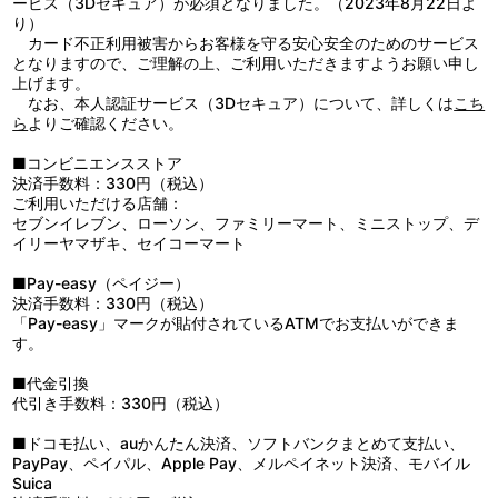
ービス（3Dセキュア）が必須となりました。（2023年8月22日よ
4：ＤＥＳＩＲＥ ＳＨＯＷ （ｏｆｆ ｖｏｃａｌ）
り）
カード不正利用被害からお客様を守る安心安全のためのサービス
となりますので、ご理解の上、ご利用いただきますようお願い申し
上げます。
なお、本人認証サービス（3Dセキュア）について、詳しくは
こち
ら
よりご確認ください。
■コンビニエンスストア
決済手数料：330円（税込）
ご利用いただける店舗：
セブンイレブン、ローソン、ファミリーマート、ミニストップ、デ
イリーヤマザキ、セイコーマート
■Pay-easy（ペイジー）
決済手数料：330円（税込）
「Pay-easy」マークが貼付されているATMでお支払いができま
す。
■代金引換
代引き手数料：330円（税込）
■ドコモ払い、auかんたん決済、ソフトバンクまとめて支払い、
PayPay、ペイパル、Apple Pay、メルペイネット決済、モバイル
Suica