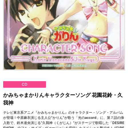
CD
かみちゃまかりんキャラクターソング 花園花鈴・久
我神
テレビ東京系アニメ『かみちゃまかりん』のキャラクター・ソング・アルバム
が登場！中原麻衣演じる主人公“かりん”が歌う「光のaccord」に、第７話の挿
入歌で、鈴木達央演じる“久我神（くがじん）”がステージで歌唱した「DESIRE
SHOW」のフル・サイズ・ヴァージョンを収録したスペシャル盤です！ (C)RS