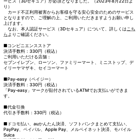
ービス（3Dセキュア）が必須となりました。（2023年8月22日よ
4：Ｈａｒｍｏｎｉｅｓ＊ （ｏｆｆ ｖｏｃａｌ）
り）
5：Ｈｅａｖｅｎ１７ｇｉｒｌ （ｏｆｆ ｖｏｃａｌ）
カード不正利用被害からお客様を守る安心安全のためのサービス
6：Ｗａｔｅｒ Ｌｉｌｙ （ｏｆｆ ｖｏｃａｌ）
となりますので、ご理解の上、ご利用いただきますようお願い申し
上げます。
なお、本人認証サービス（3Dセキュア）について、詳しくは
こち
ら
よりご確認ください。
■コンビニエンスストア
決済手数料：330円（税込）
ご利用いただける店舗：
セブンイレブン、ローソン、ファミリーマート、ミニストップ、デ
イリーヤマザキ、セイコーマート
■Pay-easy（ペイジー）
決済手数料：330円（税込）
「Pay-easy」マークが貼付されているATMでお支払いができま
す。
■代金引換
代引き手数料：330円（税込）
■ドコモ払い、auかんたん決済、ソフトバンクまとめて支払い、
PayPay、ペイパル、Apple Pay、メルペイネット決済、モバイル
Suica