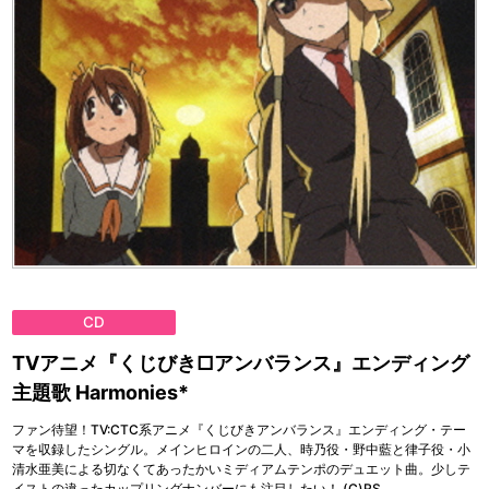
CD
TVアニメ『くじびき□アンバランス』エンディング
主題歌 Harmonies*
ファン待望！TV:CTC系アニメ『くじびきアンバランス』エンディング・テー
マを収録したシングル。メインヒロインの二人、時乃役・野中藍と律子役・小
清水亜美による切なくてあったかいミディアムテンポのデュエット曲。少しテ
イストの違ったカップリングナンバーにも注目したい！ (C)RS