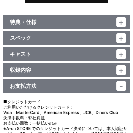
特典・仕様
他、仕様
スペック
描き下ろしジャケット
品番：LACM-4312
ジャンル：邦楽ポップス
キャスト
シングル
野中藍&小清水亜美(時乃&律子)
／23分
収録内容
お支払方法
視聴する
■クレジットカード
ご利用いただけるクレジットカード：
＜収録曲＞
Visa、MasterCard、American Express、JCB、Diners Club
決済手数料：弊社負担
1：Ｈａｒｍｏｎｉｅｓ＊
お支払い回数：一括払いのみ
2：Ｈｅａｖｅｎ１７ｇｉｒｌ
※A-on STORE でのクレジットカード決済については、本人認証サ
3：Ｗａｔｅｒ Ｌｉｌｙ