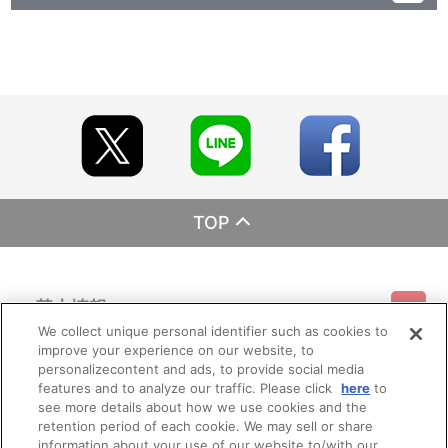
レーベル ランティス
発売元 (株)バンダイナムコミュージックライブ
販売元 (株)バンダイナムコフィルムワークス
TOP
基本情報
We collect unique personal identifier such as cookies to
improve your experience on our website, to
ご利用情報
利用規約
特定商取引法に基づく表示
プライバシーポリシー
personalizecontent and ads, to provide social media
features and to analyze our traffic. Please click
here
to
see more details about how we use cookies and the
会員メニュー
ご利用ガイド
サイトマップ
お問い合わせ
推奨環境
retention period of each cookie. We may sell or share
プライバシーオプション
会社概要
information about your use of our website to/with our