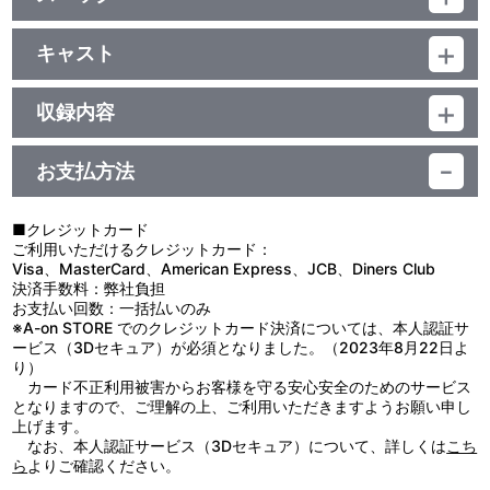
描き下ろしジャケット
品番：LACM-4299
ジャンル：国内アニメ音楽
キャスト
シングル
花村怜美(アニス・アジート)
／17分
収録内容
＜収録曲＞
お支払方法
1：ＦＩＧＨＴ－ＦＩＧＨＴが止まらない （アニス・アジート
キャラクターソング）
■クレジットカード
2：ギャラクシーエンジェる～ん連続ドラマ小説 『ドキドキ戦隊
ご利用いただけるクレジットカード：
☆ルーンレンジャー』 第２話「リリィは戦隊マニア」の巻
Visa、MasterCard、American Express、JCB、Diners Club
3：こんにちは！ルーンエンジェル隊～アニス・アジート編
決済手数料：弊社負担
4：ＦＩＧＨＴ－ＦＩＧＨＴが止まらない（ｏｆｆ ｖｏｃａｌ）
お支払い回数：一括払いのみ
※A-on STORE でのクレジットカード決済については、本人認証サ
ービス（3Dセキュア）が必須となりました。（2023年8月22日よ
り）
カード不正利用被害からお客様を守る安心安全のためのサービス
となりますので、ご理解の上、ご利用いただきますようお願い申し
上げます。
なお、本人認証サービス（3Dセキュア）について、詳しくは
こち
ら
よりご確認ください。