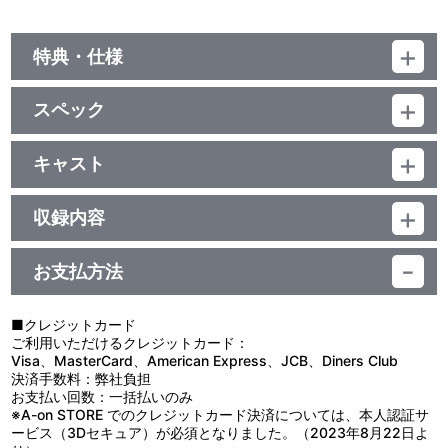
特典・仕様
他、仕様
スペック
特製スリーブパッケージ／ジャケット描き下ろし
品番：LACM-4255
ジャンル：国内アニメ音楽
キャスト
シングル
平野綾
／16分
収録内容
お支払方法
視聴する
■クレジットカード
ご利用いただけるクレジットカード：
＜収録曲＞
Visa、MasterCard、American Express、JCB、Diners Club
決済手数料：弊社負担
1：冒険でしょでしょ？
お支払い回数：一括払いのみ
2：風読みリボン
※A-on STORE でのクレジットカード決済については、本人認証サ
3：冒険でしょでしょ？（ｏｆｆ ｖｏｃａｌ）
ービス（3Dセキュア）が必須となりました。（2023年8月22日よ
4：風読みリボン（ｏｆｆ ｖｏｃａｌ）