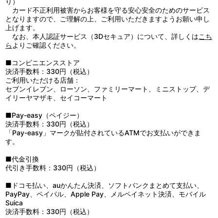
り）
カード不正利用被害からお客様を守る安心安全のためのサービス
となりますので、ご理解の上、ご利用いただきますようお願い申し
上げます。
なお、本人認証サービス（3Dセキュア）について、詳しくは
こち
ら
よりご確認ください。
■コンビニエンスストア
決済手数料：330円（税込）
ご利用いただける店舗：
セブンイレブン、ローソン、ファミリーマート、ミニストップ、デ
イリーヤマザキ、セイコーマート
■Pay-easy（ペイジー）
決済手数料：330円（税込）
「Pay-easy」マークが貼付されているATMでお支払いができま
す。
■代金引換
代引き手数料：330円（税込）
■ドコモ払い、auかんたん決済、ソフトバンクまとめて支払い、
PayPay、ペイパル、Apple Pay、メルペイネット決済、モバイル
Suica
決済手数料：330円（税込）