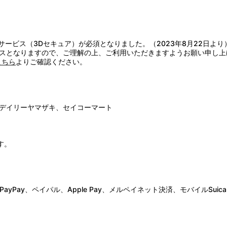
）
証サービス（3Dセキュア）が必須となりました。（2023年8月22日より
スとなりますので、ご理解の上、ご利用いただきますようお願い申し上
こちら
よりご確認ください。
デイリーヤマザキ、セイコーマート
す。
Pay、ペイパル、Apple Pay、メルペイネット決済、モバイルSuica