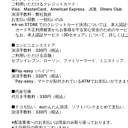
3：Ｍａｇｉｃａｌ ｓｉｇｎａｌ！！ （ｏｆｆ ｖｏｃａｌ
ご利用いただけるクレジットカード：
4：Ｈａｐｐｙ Ｅｎｄにしましょ？ （ｏｆｆ ｖｏｃａｌ）
Visa、MasterCard、American Express、JCB、Diners Club
決済手数料：弊社負担
お支払い回数：一括払いのみ
※A-on STORE でのクレジットカード決済については、本人認
カード不正利用被害からお客様を守る安心安全のためのサービ
なお、本人認証サービス（3Dセキュア）について、詳しくは
■コンビニエンスストア
決済手数料：330円（税込）
ご利用いただける店舗：
セブンイレブン、ローソン、ファミリーマート、ミニストップ、
■Pay-easy（ペイジー）
決済手数料：330円（税込）
「Pay-easy」マークが貼付されているATMでお支払いができま
■代金引換
代引き手数料：330円（税込）
■ドコモ払い、auかんたん決済、ソフトバンクまとめて支払い、Pay
決済手数料：330円（税込）
※配送業者へのお支払いは現金のみ取り扱っております。
※土日祝日の発送はございません。