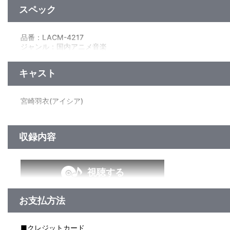
スペック
品番：LACM-4217
ジャンル：国内アニメ音楽
シングル
／17分
キャスト
宮崎羽衣(アイシア)
収録内容
視聴する
お支払方法
＜収録曲＞
1：Ｍａｇｉｃａｌ ｓｉｇｎａｌ！！
2：Ｈａｐｐｙ Ｅｎｄにしましょ？
■クレジットカード