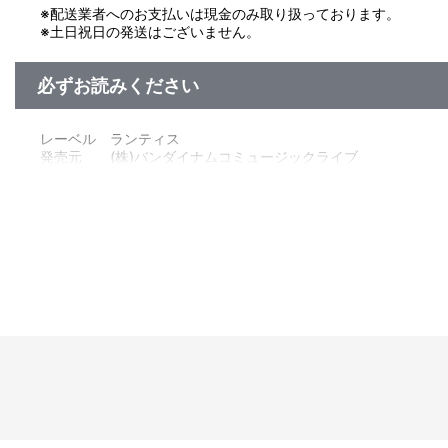
※配送業者へのお支払いは現金のみ取り扱っております。
※土日祝日の発送はございません。
必ずお読みください
レーベル ランティス
発売元 (株)バンダイナムコミュージックライブ
販売元 (株)バンダイナムコフィルムワークス