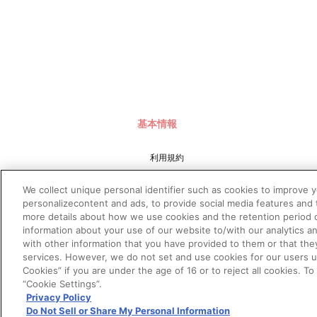
基本情報
利用規約
特定商取引法に基づく表示
We collect unique personal identifier such as cookies to improve 
プライバシーポリシー
personalizecontent and ads, to provide social media features and t
more details about how we use cookies and the retention period o
プライバシーオプション
information about your use of our website to/with our analytics a
会社概要
with other information that you have provided to them or that the
services. However, we do not set and use cookies for our users und
Cookies” if you are under the age of 16 or to reject all cookies. T
“Cookie Settings”.
Privacy Policy
Do Not Sell or Share My Personal Information