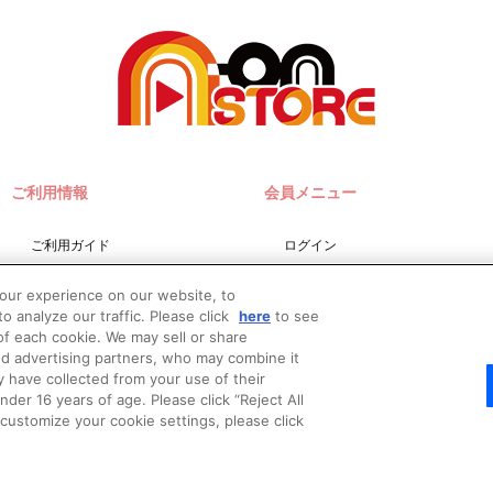
ご利用情報
会員メニュー
ご利用ガイド
ログイン
サイトマップ
会員規約
your experience on our website, to
お問い合わせ
新規会員登録
o analyze our traffic. Please click
here
to see
f each cookie. We may sell or share
推奨環境
nd advertising partners, who may combine it
Do Not Sell or Share My
y have collected from your use of their
Personal Information
er 16 years of age. Please click “Reject All
o customize your cookie settings, please click
© Bandai Namco Filmworks Inc. All Rights Reserved.