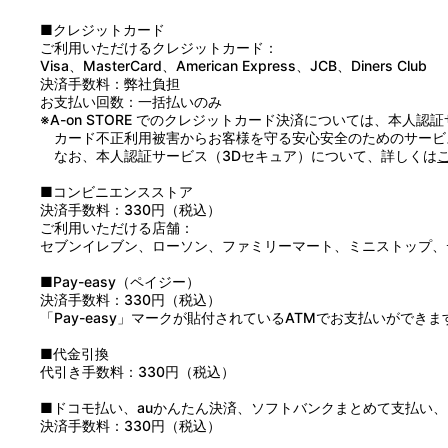
1：ＬＯＶＥ ＦＬＯＷＥＲＳ
2：夢のかけら
■クレジットカード
3：ＬＯＶＥ ＦＬＯＷＥＲＳ （ｏｆｆ ｖｏｃａｌ）
ご利用いただけるクレジットカード：
4：夢のかけら （ｏｆｆ ｖｏｃａｌ）
Visa、MasterCard、American Express、JCB、Diners Club
決済手数料：弊社負担
お支払い回数：一括払いのみ
※A-on STORE でのクレジットカード決済については、本人認
カード不正利用被害からお客様を守る安心安全のためのサービ
なお、本人認証サービス（3Dセキュア）について、詳しくは
■コンビニエンスストア
決済手数料：330円（税込）
ご利用いただける店舗：
セブンイレブン、ローソン、ファミリーマート、ミニストップ、
■Pay-easy（ペイジー）
決済手数料：330円（税込）
「Pay-easy」マークが貼付されているATMでお支払いができま
■代金引換
代引き手数料：330円（税込）
■ドコモ払い、auかんたん決済、ソフトバンクまとめて支払い、Pay
決済手数料：330円（税込）