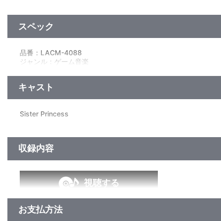
スペック
品番：LACM-4088
ジャンル：ゲーム音楽
アルバム
／17分
キャスト
Sister Princess
収録内容
視聴する
お支払方法
＜収録曲＞