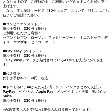
となりますので、ご理解の上、ご利用いただきますようお願い申し
2：Ｐｉｅｒｒｏｔ Ｄａｎｃｉｎ’ （ＧＲＡＮＲＯＤＥＯ ＬＩ
上げます。
ＶＥ ＴＯＵＲ ２０１７ Ｐｉｅｒｒｏｔ Ｄａｎｃｉｎ’ ２０
なお、本人認証サービス（3Dセキュア）について、詳しくは
こち
１７．８．１１ （ｆｒｉ） Ｚｅｐｐ ＤｉｖｅｒＣｉｔｙ Ｔ
ら
よりご確認ください。
ｏｋｙｏ）
3：日常ホライズン （ＧＲＡＮＲＯＤＥＯ ＬＩＶＥ ＴＯＵ
■コンビニエンスストア
Ｒ ２０１７ Ｐｉｅｒｒｏｔ Ｄａｎｃｉｎ’ ２０１７．８．１
決済手数料：330円（税込）
１ （ｆｒｉ） Ｚｅｐｐ ＤｉｖｅｒＣｉｔｙ Ｔｏｋｙｏ）
ご利用いただける店舗：
4：Ｃａｎ Ｄｏ （ＧＲＡＮＲＯＤＥＯ ＬＩＶＥ ＴＯＵＲ
セブンイレブン、ローソン、ファミリーマート、ミニストップ、デ
２０１７ Ｐｉｅｒｒｏｔ Ｄａｎｃｉｎ’ ２０１７．８．１１
イリーヤマザキ、セイコーマート
（ｆｒｉ） Ｚｅｐｐ ＤｉｖｅｒＣｉｔｙ Ｔｏｋｙｏ）
5：ＲＯＳＥ ＨＩＰ－ＢＵＬＬＥＴ （ＧＲＡＮＲＯＤＥＯ Ｌ
■Pay-easy（ペイジー）
ＩＶＥ ＴＯＵＲ ２０１７ Ｐｉｅｒｒｏｔ Ｄａｎｃｉｎ’ ２
決済手数料：330円（税込）
０１７．８．１１ （ｆｒｉ） Ｚｅｐｐ ＤｉｖｅｒＣｉｔｙ
「Pay-easy」マークが貼付されているATMでお支払いができま
Ｔｏｋｙｏ）
す。
6：ＵＮＤＥＲ ＴＨＥ ＳＫＹ （ＧＲＡＮＲＯＤＥＯ ＬＩＶ
Ｅ ＴＯＵＲ ２０１７ Ｐｉｅｒｒｏｔ Ｄａｎｃｉｎ’ ２０１
■代金引換
７．８．１１ （ｆｒｉ） Ｚｅｐｐ ＤｉｖｅｒＣｉｔｙ Ｔｏ
代引き手数料：330円（税込）
ｋｙｏ）
7：Ｐｕｎｋｙ Ｆｕｎｋｙ Ｌｏｖｅ （ＧＲＡＮＲＯＤＥＯ
■ドコモ払い、auかんたん決済、ソフトバンクまとめて支払い、
ＬＩＶＥ ＴＯＵＲ ２０１７ Ｐｉｅｒｒｏｔ Ｄａｎｃｉｎ’
PayPay、ペイパル、Apple Pay、メルペイネット決済、モバイル
２０１７．８．１１ （ｆｒｉ） Ｚｅｐｐ ＤｉｖｅｒＣｉｔ
Suica
ｙ Ｔｏｋｙｏ）
決済手数料：330円（税込）
※配送業者へのお支払いは現金のみ取り扱っております。