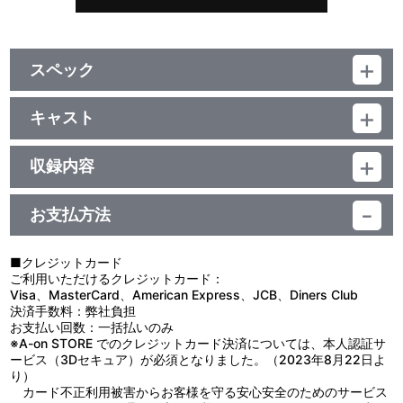
スペック
品番：LACM-34729
ジャンル：国内アニメ音楽
キャスト
シングル
GRANRODEO
CD+Blu-ray／17分
収録内容
お支払方法
視聴する
■クレジットカード
ご利用いただけるクレジットカード：
＜収録曲＞
Visa、MasterCard、American Express、JCB、Diners Club
決済手数料：弊社負担
1：Ｄｅａｄｌｙ Ｄｒｉｖｅ
お支払い回数：一括払いのみ
2：マジカル・ストーリー
※A-on STORE でのクレジットカード決済については、本人認証サ
3：Ｄｅａｄｌｙ Ｄｒｉｖｅ （ＯＦＦ ＶＯＣＡＬ）
ービス（3Dセキュア）が必須となりました。（2023年8月22日よ
4：マジカル・ストーリー （ＯＦＦ ＶＯＣＡＬ）
り）
カード不正利用被害からお客様を守る安心安全のためのサービス
1：Ｄｅａｄｌｙ Ｄｒｉｖｅ （Ｍｕｓｉｃ Ｃｌｉｐ）