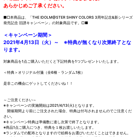
あらかじめご了承ください。
■□本商品は、「THE IDOLM@STER SHINY COLORS 3周年記念&新シリーズ
発売記念 旧譜キャンペーン」の対象商品です。□■
＜キャンペーン期間＞
2021年4月13日（火）～ ※特典が無くなり次第終了とな
ります。
対象商品を1点ご購入いただくと下記特典を1つプレゼントいたします。
＜特典＞オリジナル付箋（全6種・ランダム1枚）
是非この機会にゲットしてくださいね！！
～ご注意ください～
※キャンペーンの実施開始は2021/4/13(火)となります。
開催期間より前にご注文された場合、特典は付与されませんのでご注意くだ
さい。
※キャンペーン特典は準備数に達し次第で終了となります。
※商品1点ご購入につき、特典を１枚お渡しいたします。
※ランダムでの配布となりますので絵柄をお選びいただくことはできません。