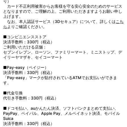
り）
他、仕様
カード不正利用被害からお客様を守る安心安全のためのサービス
描き下ろしジャケット
となりますので、ご理解の上、ご利用いただきますようお願い申し
上げます。
なお、本人認証サービス（3Dセキュア）について、詳しくは
こち
ら
よりご確認ください。
■コンビニエンスストア
決済手数料：330円（税込）
ご利用いただける店舗：
セブンイレブン、ローソン、ファミリーマート、ミニストップ、デ
イリーヤマザキ、セイコーマート
■Pay-easy（ペイジー）
決済手数料：330円（税込）
「Pay-easy」マークが貼付されているATMでお支払いができま
す。
■代金引換
代引き手数料：330円（税込）
■ドコモ払い、auかんたん決済、ソフトバンクまとめて支払い、
PayPay、ペイパル、Apple Pay、メルペイネット決済、モバイル
Suica
決済手数料：330円（税込）