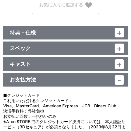
お気に入りに追加する
特典・仕様
初回生産限定特典
スペック
『アソビストア presents THE IDOLM@STER SHINY COLORS
SUMMER PARTY 2019』CD封入先行、都内某所にて開催される購
品番：LACM-14862
入者限定イベントへの応募券封入
ジャンル：ゲーム音楽
キャスト
シングル
イルミネーションスターズ
／25分
期間生産限定特典
お支払方法
ゲーム『アイドルマスター シャイニーカラーズ』内で使用できるシ
リアルコード付きアイテムチラシ封入
■クレジットカード
ご利用いただけるクレジットカード：
期間生産限定特典
Visa、MasterCard、American Express、JCB、Diners Club
決済手数料：弊社負担
ゲーム『アイドルマスター シャイニーカラーズ』内で使用できるシ
お支払い回数：一括払いのみ
リアルコード付きアイテムチラシ封入
※A-on STORE でのクレジットカード決済については、本人認証サ
ービス（3Dセキュア）が必須となりました。（2023年8月22日よ