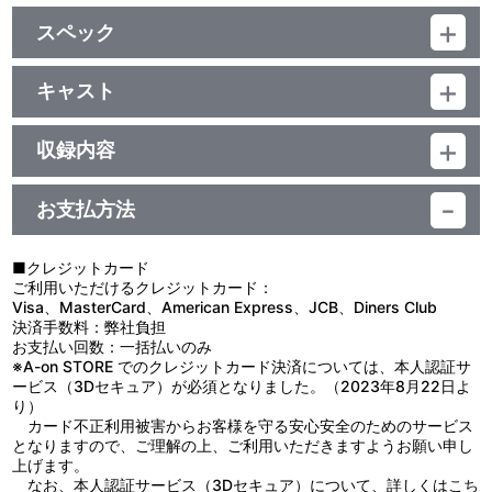
スペック
品番：LACM-14743
ジャンル：国内アニメ音楽
キャスト
シングル
Homecomings
／16分
収録内容
お支払方法
視聴する
■クレジットカード
ご利用いただけるクレジットカード：
＜収録曲＞
Visa、MasterCard、American Express、JCB、Diners Club
決済手数料：弊社負担
1：Ｓｏｎｇｂｉｒｄｓ
お支払い回数：一括払いのみ
2：Ｐｌａｙ Ｙａｒｄ Ｓｙｍｐｈｏｎｙ ［ｆｏｒ Ｎｅｗ
※A-on STORE でのクレジットカード決済については、本人認証サ
Ｎｅｉｇｈｂｏｒｓ］
ービス（3Dセキュア）が必須となりました。（2023年8月22日よ
3：Ｓｏｎｇｂｉｒｄｓ ［Ｍｉｎｉａｓｃａｐｅ ｓｕｎｓｅ
り）
ｔ］
カード不正利用被害からお客様を守る安心安全のためのサービス
となりますので、ご理解の上、ご利用いただきますようお願い申し
上げます。
なお、本人認証サービス（3Dセキュア）について、詳しくは
こち