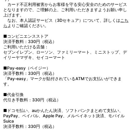
カード不正利用被害からお客様を守る安心安全のためのサービス
となりますので、ご理解の上、ご利用いただきますようお願い申し
上げます。
なお、本人認証サービス（3Dセキュア）について、詳しくは
こち
ら
よりご確認ください。
■コンビニエンスストア
決済手数料：330円（税込）
ご利用いただける店舗：
セブンイレブン、ローソン、ファミリーマート、ミニストップ、デ
イリーヤマザキ、セイコーマート
■Pay-easy（ペイジー）
決済手数料：330円（税込）
「Pay-easy」マークが貼付されているATMでお支払いができま
す。
■代金引換
代引き手数料：330円（税込）
■ドコモ払い、auかんたん決済、ソフトバンクまとめて支払い、
PayPay、ペイパル、Apple Pay、メルペイネット決済、モバイル
Suica
決済手数料：330円（税込）