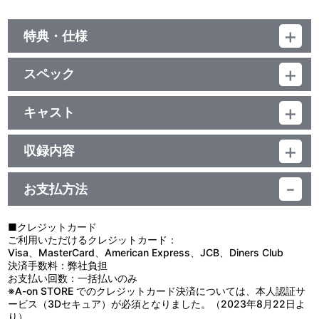
特典・仕様
未収録曲収録(アニメ商品未収録)
スペック
品番：LACM-14724
ジャンル：国内アニメ音楽
キャスト
シングル
上田麗奈
／12分
収録内容
お支払方法
視聴する
■クレジットカード
ご利用いただけるクレジットカード：
＜収録曲＞
Visa、MasterCard、American Express、JCB、Diners Club
決済手数料：弊社負担
1：ｓｌｅｅｐｌａｎｄ
お支払い回数：一括払いのみ
2：誰もわたしを知らない世界へ
※A-on STORE でのクレジットカード決済については、本人認証サ
3：ｆａｉｒｙ ｔａｌｅの明けに
ービス（3Dセキュア）が必須となりました。（2023年8月22日よ
り）