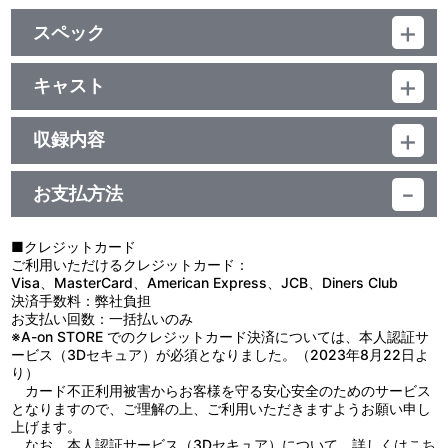
スペック
品番：LACM-14586
ジャンル：国内アニメ音楽
キャスト
シングル
小野賢章
CD+DVD／16分
収録内容
お支払方法
視聴する
■クレジットカード
ご利用いただけるクレジットカード：
＜収録曲＞
Visa、MasterCard、American Express、JCB、Diners Club
決済手数料：弊社負担
1：Ａｇａｉｎｓｔ Ｔｈｅ Ｗｉｎｄ
お支払い回数：一括払いのみ
2：ＦＩＲＥ ＦＩＲＥ
※A-on STORE でのクレジットカード決済については、本人認証サ
3：Ａｇａｉｎｓｔ Ｔｈｅ Ｗｉｎｄ （ｏｆｆ ｖｏｃａｌ）
ービス（3Dセキュア）が必須となりました。（2023年8月22日よ
4：ＦＩＲＥ ＦＩＲＥ （ｏｆｆ ｖｏｃａｌ）
り）
カード不正利用被害からお客様を守る安心安全のためのサービス
1：Ａｇａｉｎｓｔ Ｔｈｅ Ｗｉｎｄ －Ｍｕｓｉｃ Ｖｉｄｅ
となりますので、ご理解の上、ご利用いただきますようお願い申し
ｏ－
上げます。
なお、本人認証サービス（3Dセキュア）について、詳しくは
こち