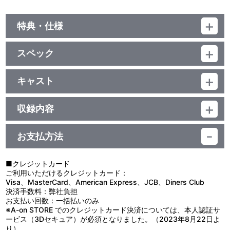
特典・仕様
期間限定特典
スペック
ラブライブ！スクールアイドルフェスティバルで【限定 覚醒済み
SR3枚】が入手できるシリアルコード全3種よりランダムで1種封入
品番：LACM-14449
ジャンル：国内アニメ音楽
キャスト
シングル
他、仕様
μ’s
／22分
収録内容
描き下ろしジャケット
お支払方法
視聴する
■クレジットカード
ご利用いただけるクレジットカード：
＜収録曲＞
Visa、MasterCard、American Express、JCB、Diners Club
決済手数料：弊社負担
1：ＭＯＭＥＮＴ ＲＩＮＧ
お支払い回数：一括払いのみ
2：さようならへさよなら！
※A-on STORE でのクレジットカード決済については、本人認証サ
3：ＭＯＭＥＮＴ ＲＩＮＧ （Ｏｆｆ Ｖｏｃａｌ）
ービス（3Dセキュア）が必須となりました。（2023年8月22日よ
4：さようならへさよなら！ （Ｏｆｆ Ｖｏｃａｌ）
り）