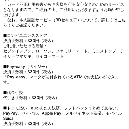
カード不正利用被害からお客様を守る安心安全のためのサービス
となりますので、ご理解の上、ご利用いただきますようお願い申し
上げます。
なお、本人認証サービス（3Dセキュア）について、詳しくは
こち
ら
よりご確認ください。
■コンビニエンスストア
決済手数料：330円（税込）
ご利用いただける店舗：
セブンイレブン、ローソン、ファミリーマート、ミニストップ、デ
イリーヤマザキ、セイコーマート
■Pay-easy（ペイジー）
決済手数料：330円（税込）
「Pay-easy」マークが貼付されているATMでお支払いができま
す。
■代金引換
代引き手数料：330円（税込）
■ドコモ払い、auかんたん決済、ソフトバンクまとめて支払い、
PayPay、ペイパル、Apple Pay、メルペイネット決済、モバイル
Suica
決済手数料：330円（税込）