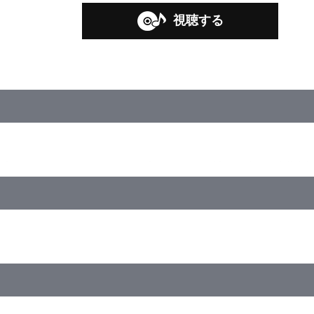
視聴する
STER SideM 1st STAGE ～ST@RTING！～ 購入者限定先