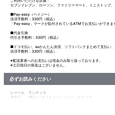
ご利用いただける店舗：
セブンイレブン、ローソン、ファミリーマート、ミニストップ、
■Pay-easy（ペイジー）
決済手数料：330円（税込）
「Pay-easy」マークが貼付されているATMでお支払いができま
■代金引換
代引き手数料：330円（税込）
■ドコモ払い、auかんたん決済、ソフトバンクまとめて支払い、Pay
決済手数料：330円（税込）
※配送業者へのお支払いは現金のみ取り扱っております。
※土日祝日の発送はございません。
必ずお読みください
レーベル ランティス
発売元 (株)バンダイナムコミュージックライブ
販売元 (株)バンダイナムコフィルムワークス