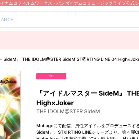
イナムコフィルムワークス・バンダイナムコミュージックライブ公式シ
eM』 THE IDOLM@STER SideM ST@RTING LINE 04 High×Jok
CD
『アイドルマスター SideM』 THE ID
High×Joker
THE IDOLM@STER SideM
Mobageにて配信、男性アイドルをプロデュース
SideM』。ST＠RTING LINEシリーズより、
High×Joker〔伊瀬谷四季（CV：野上翔）、秋