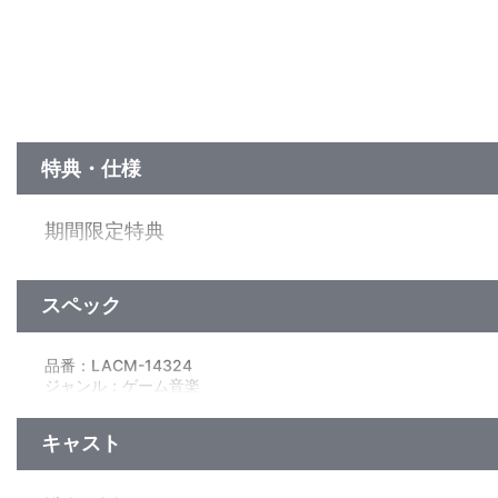
特典・仕様
期間限定特典
購入者限定イベントへの応募券、ファーストライブ≫The IDOLM@
スペック
他、仕様
描き下ろしジャケット
品番：LACM-14324
ジャンル：ゲーム音楽
シングル
／38分
キャスト