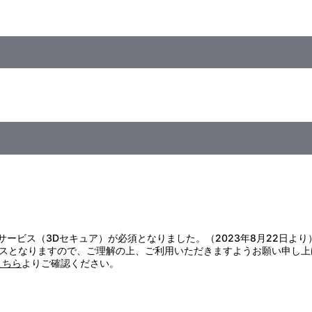
Ｂｅｉｔ～
ｒ．）
証サービス（3Dセキュア）が必須となりました。（2023年8月22日より
スとなりますので、ご理解の上、ご利用いただきますようお願い申し上
こちら
よりご確認ください。