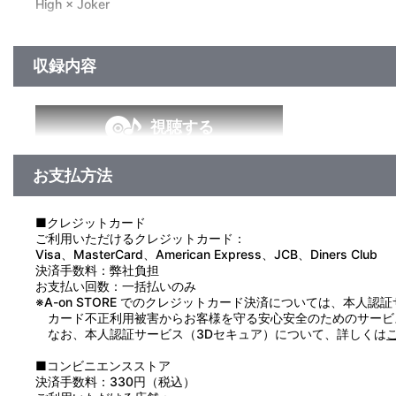
High × Joker
収録内容
視聴する
お支払方法
＜収録曲＞
1：ＨＩＧＨ ＪＵＭＰ ＮＯ ＬＩＭＩＴ
2：Ｄｒａｍａ ｐａｒｔ １ ～Ｈｉｇｈ×Ｊｏｋｅｒ～
■クレジットカード
3：ＪＯＫＥＲ□オールマイティ
ご利用いただけるクレジットカード：
4：Ｄｒａｍａ ｐａｒｔ ２ ～Ｈｉｇｈ×Ｊｏｋｅｒ ＆ 
Visa、MasterCard、American Express、JCB、Diners Club
5：ＤＲＩＶＥ Ａ ＬＩＶＥ （Ｈｉｇｈ×Ｊｏｋｅｒ ｖｅ
決済手数料：弊社負担
お支払い回数：一括払いのみ
※A-on STORE でのクレジットカード決済については、本人認
カード不正利用被害からお客様を守る安心安全のためのサービ
なお、本人認証サービス（3Dセキュア）について、詳しくは
■コンビニエンスストア
決済手数料：330円（税込）