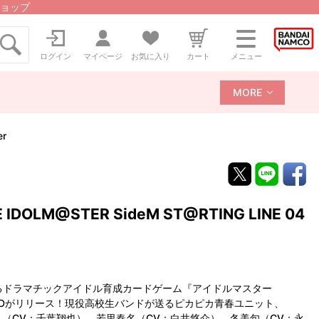
ョップ
ログイン
マイページ
お気に入り
カート
メニュー
MORE
er
OLM@STER SideM ST@RTING LINE 04
するドラマチックアイドル育成カードゲーム『アイドルマスター
第４弾CDがリリース！現役高校生バンドが送るピカピカ青春ユニット、
山隼人（CV：千葉翔也）、若里春名（CV：白井悠介）、冬美旬（CV：永