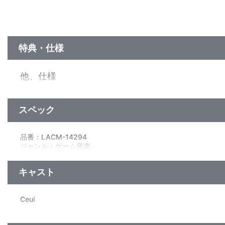
特典・仕様
他、仕様
描き下ろしジャケット
スペック
品番：LACM-14294
ジャンル：ゲーム音楽
シングル
／18分
キャスト
Ceui