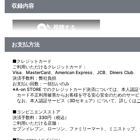
収録内容
視聴する
お支払方法
＜収録曲＞
1：Ｐａｎｄｏｒａ
2：朱きロザリオ～破かれた頁～
■クレジットカード
3：Ｐａｎｄｏｒａ （Ｉｎｓｔｒｕｍｅｎｔａｌ）
ご利用いただけるクレジットカード：
4：朱きロザリオ～破かれた頁～ （Ｉｎｓｔｒｕｍｅｎｔａｌ
Visa、MasterCard、American Express、JCB、Diners Club
決済手数料：弊社負担
お支払い回数：一括払いのみ
※A-on STORE でのクレジットカード決済については、本人認
カード不正利用被害からお客様を守る安心安全のためのサービ
なお、本人認証サービス（3Dセキュア）について、詳しくは
■コンビニエンスストア
決済手数料：330円（税込）
ご利用いただける店舗：
セブンイレブン、ローソン、ファミリーマート、ミニストップ、
■Pay-easy（ペイジー）