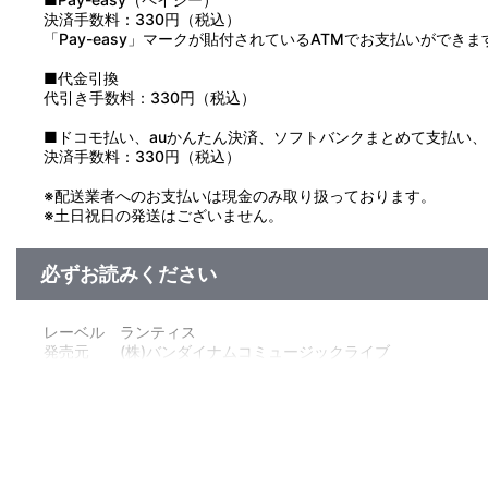
決済手数料：330円（税込）
「Pay-easy」マークが貼付されているATMでお支払いができま
■代金引換
代引き手数料：330円（税込）
■ドコモ払い、auかんたん決済、ソフトバンクまとめて支払い、Pay
決済手数料：330円（税込）
※配送業者へのお支払いは現金のみ取り扱っております。
※土日祝日の発送はございません。
必ずお読みください
レーベル ランティス
発売元 (株)バンダイナムコミュージックライブ
販売元 (株)バンダイナムコフィルムワークス