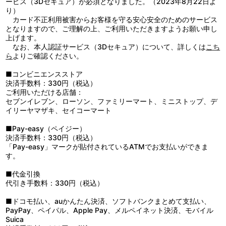
ービス（3Dセキュア）が必須となりました。（2023年8月22日よ
り）
カード不正利用被害からお客様を守る安心安全のためのサービス
となりますので、ご理解の上、ご利用いただきますようお願い申し
上げます。
なお、本人認証サービス（3Dセキュア）について、詳しくは
こち
ら
よりご確認ください。
■コンビニエンスストア
決済手数料：330円（税込）
ご利用いただける店舗：
セブンイレブン、ローソン、ファミリーマート、ミニストップ、デ
イリーヤマザキ、セイコーマート
■Pay-easy（ペイジー）
決済手数料：330円（税込）
「Pay-easy」マークが貼付されているATMでお支払いができま
す。
■代金引換
代引き手数料：330円（税込）
■ドコモ払い、auかんたん決済、ソフトバンクまとめて支払い、
PayPay、ペイパル、Apple Pay、メルペイネット決済、モバイル
Suica