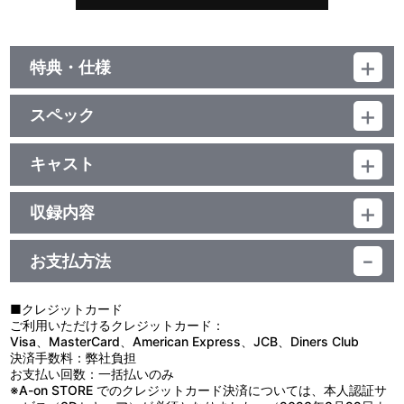
特典・仕様
他、仕様
スペック
描き下ろしジャケット
品番：LACM-14112
ジャンル：国内アニメ音楽
キャスト
シングル
StylipS
／24分
収録内容
お支払方法
視聴する
■クレジットカード
ご利用いただけるクレジットカード：
Visa、MasterCard、American Express、JCB、Diners Club
決済手数料：弊社負担
お支払い回数：一括払いのみ
※A-on STORE でのクレジットカード決済については、本人認証サ