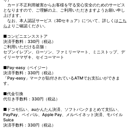
カード不正利用被害からお客様を守る安心安全のためのサービス
となりますので、ご理解の上、ご利用いただきますようお願い申し
上げます。
なお、本人認証サービス（3Dセキュア）について、詳しくは
こち
ら
よりご確認ください。
■コンビニエンスストア
決済手数料：330円（税込）
ご利用いただける店舗：
セブンイレブン、ローソン、ファミリーマート、ミニストップ、デ
イリーヤマザキ、セイコーマート
■Pay-easy（ペイジー）
決済手数料：330円（税込）
「Pay-easy」マークが貼付されているATMでお支払いができま
す。
■代金引換
代引き手数料：330円（税込）
■ドコモ払い、auかんたん決済、ソフトバンクまとめて支払い、
PayPay、ペイパル、Apple Pay、メルペイネット決済、モバイル
Suica
決済手数料：330円（税込）