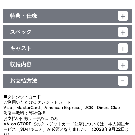
特典・仕様
他、仕様
スペック
描き下ろしジャケット
品番：LACM-14008
ジャンル：国内アニメ音楽
キャスト
シングル
葛木カムイ(cv.石川静) 先導エミ(cv.榎本温子)
／20分
収録内容
＜収録曲＞
お支払方法
1：最高のトリガー！！
2：笑顔にエール
■クレジットカード
3：最高のトリガー！！ （ｏｆｆ ｖｏｃａｌ）
ご利用いただけるクレジットカード：
4：笑顔にエール （ｏｆｆ ｖｏｃａｌ）
Visa、MasterCard、American Express、JCB、Diners Club
5：ミニドラマ４
決済手数料：弊社負担
お支払い回数：一括払いのみ
※A-on STORE でのクレジットカード決済については、本人認証サ
ービス（3Dセキュア）が必須となりました。（2023年8月22日よ
り）