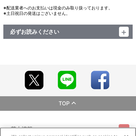
7：幕末妖怪物語 ～舞台の幕が開く～
※配送業者へのお支払いは現金のみ取り扱っております。
8：北島先輩の告白
※土日祝日の発送はございません。
9：北島先輩の願い
10：北島先輩との対峙
11：幕末妖怪物語 ～ファントムを追え！～
必ずお読みください
12：幕末妖怪物語 ～池田屋事件～
13：魔女ファントムのたくらみ
レーベル ランティス
14：レッツゴー・バカンス！
発売元 (株)バンダイナムコミュージックライブ
15：特別な一日
販売元 (株)バンダイナムコフィルムワークス
16：心踊る僕ら
17：親子の情景
18：エニグマ、暗躍
19：エニグマ、覚醒
20：メインテーマ ～世界の本質～
21：真の目的
22：トートの天倫に 虚像を晒せ！
23：メインテーマ ～幻想と現実～
24：ファントム・アイキャッチＡ ～日常～
25：ファントム・アイキャッチＢ ～日常～
TOP
26：ファントム・アイキャッチＡ ～幻想～
27：ファントム・アイキャッチＢ ～幻想～
28：ファントム・アイキャッチＡ ～戦闘～
基本情報