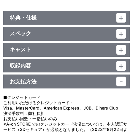
特典・仕様
他、仕様
スペック
描き下ろしジャケット
品番：LACA-9450
ジャンル：国内アニメ音楽
キャスト
アルバム
EFFY(音楽)/SCREEN mode/田所あずさ
／98分
収録内容
お支払方法
視聴する
■クレジットカード
ご利用いただけるクレジットカード：
＜収録曲＞
Visa、MasterCard、American Express、JCB、Diners Club
決済手数料：弊社負担
1：ファントム・ワールドへようこそ ～アバンＡ～
お支払い回数：一括払いのみ
2：僕らの日常
※A-on STORE でのクレジットカード決済については、本人認証サ
3：川神舞のテーマ
ービス（3Dセキュア）が必須となりました。（2023年8月22日よ
4：ファントム・バトル