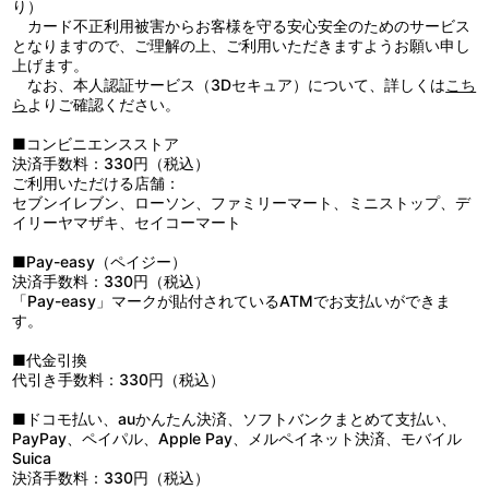
り）
5：不確かな現実、リアルな幻想
カード不正利用被害からお客様を守る安心安全のためのサービス
6：そわそわ…
となりますので、ご理解の上、ご利用いただきますようお願い申し
7：ハプニング！
上げます。
8：コミカル・バトル
なお、本人認証サービス（3Dセキュア）について、詳しくは
こち
9：リンボーダンス
ら
よりご確認ください。
10：和泉玲奈のテーマ
11：不思議な違和感
■コンビニエンスストア
12：ひとりぼっち
決済手数料：330円（税込）
13：水無瀬小糸のテーマ
ご利用いただける店舗：
14：よぎる不安
セブンイレブン、ローソン、ファミリーマート、ミニストップ、デ
15：シリアス・バトル
イリーヤマザキ、セイコーマート
16：メインテーマ ～ファントム～
17：それでも明日へ
■Pay-easy（ペイジー）
18：心の闇
決済手数料：330円（税込）
19：小さな決意
「Pay-easy」マークが貼付されているATMでお支払いができま
20：君の居場所
す。
21：思い出が人を作る
22：これにて対策終了！
■代金引換
代引き手数料：330円（税込）
1：ファントム・ワールドへようこそ ～アバンＢ～
2：愉快な出会い
■ドコモ払い、auかんたん決済、ソフトバンクまとめて支払い、
3：天よ怒れ、大地よ叫べ！
PayPay、ペイパル、Apple Pay、メルペイネット決済、モバイル
4：久瑠美、未知との遭遇
Suica
5：クママクラーレン家の危機
決済手数料：330円（税込）
6：兵士長アルブレヒト