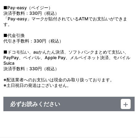
17：学園十色です！
■Pay-easy（ペイジー）
18：アンコウ干しいもハマグリ作戦です！
決済手数料：330円（税込）
19：まるで西部戦線みたいだと優花里さんが言ってます！
「Pay-easy」マークが貼付されているATMでお支払いができま
20：ジェロニモです！
す。
21：待ち伏せします！
22：知波単、新たなる戦いです！
■代金引換
23：好敵手です！
代引き手数料：330円（税込）
24：長距離砲です！
25：挟まれそうです！
■ドコモ払い、auかんたん決済、ソフトバンクまとめて支払い、
26：無双です！
PayPay、ペイパル、Apple Pay、メルペイネット決済、モバイル
27：決断します！
Suica
28：劇場版・緊迫する戦況です！
決済手数料：330円（税込）
29：冷静に落ち着いて！
30：ヴォイテク！
※配送業者へのお支払いは現金のみ取り扱っております。
31：劇場版・乙女のたしなみ戦車道マーチ！
※土日祝日の発送はございません。
1：おいらボコだぜ！
2：Ｓａｋｋｉｊａｒｖｅｎ ｐｏｌｋｋａ
必ずお読みください
3：雪の進軍
4：アメリカ野砲隊マーチ
レーベル ランティス
5：Ｈｏｍｅ！ Ｓｗｅｅｔ Ｈｏｍｅ！
発売元 (株)バンダイナムコミュージックライブ
6：Ｗｈｅｎ Ｊｏｈｎｎｙ Ｃｏｍｅｓ Ｍａｒｃｈｉｎｇ Ｈ
販売元 (株)バンダイナムコフィルムワークス
ｏｍｅ
7：パンツァー・リート