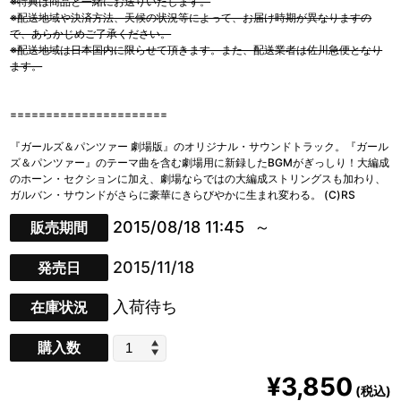
※特典は商品と一緒にお送りいたします。
※配送地域や決済方法、天候の状況等によって、お届け時期が異なりますの
で、あらかじめご了承ください。
※配送地域は日本国内に限らせて頂きます。また、配送業者は佐川急便となり
ます。
======================
『ガールズ＆パンツァー 劇場版』のオリジナル・サウンドトラック。『ガール
ズ＆パンツァー』のテーマ曲を含む劇場用に新録したBGMがぎっしり！大編成
のホーン・セクションに加え、劇場ならではの大編成ストリングスも加わり、
ガルバン・サウンドがさらに豪華にきらびやかに生まれ変わる。 (C)RS
2015/08/18 11:45
販売期間
2015/11/18
発売日
入荷待ち
在庫状況
購入数
¥3,850
(税込)