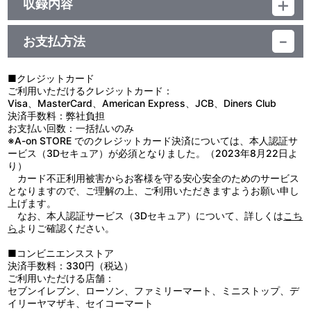
収録内容
お支払方法
視聴する
■クレジットカード
ご利用いただけるクレジットカード：
＜収録曲＞
Visa、MasterCard、American Express、JCB、Diners Club
決済手数料：弊社負担
1：劇場版・戦車道行進曲！パンツァーフォー！
お支払い回数：一括払いのみ
2：Ｅｎｔｅｒ Ｅｎｔｅｒ ＭＩＳＳＩＯＮです！
※A-on STORE でのクレジットカード決済については、本人認証サ
3：劇場版・大洗女子学園チーム前進します！
ービス（3Dセキュア）が必須となりました。（2023年8月22日よ
4：大洗・知波単連合チームで勝利を目指します！
り）
5：知波単学園、戦車前進！
カード不正利用被害からお客様を守る安心安全のためのサービス
6：孤高の戦車乗りです！
となりますので、ご理解の上、ご利用いただきますようお願い申し
7：島田流です！
上げます。
8：夕暮れです！
なお、本人認証サービス（3Dセキュア）について、詳しくは
こち
9：少しだけ疲れちゃいました！
ら
よりご確認ください。
10：みんなの想いはひとつです！
11：なんとなくの日常です！
■コンビニエンスストア
12：準備を怠りません！
決済手数料：330円（税込）
13：西住流です！
ご利用いただける店舗：
14：Ⅱ号戦車が好きです！
セブンイレブン、ローソン、ファミリーマート、ミニストップ、デ
15：会長もたまには働きます！
イリーヤマザキ、セイコーマート
16：希望の光は絶対に消えません！