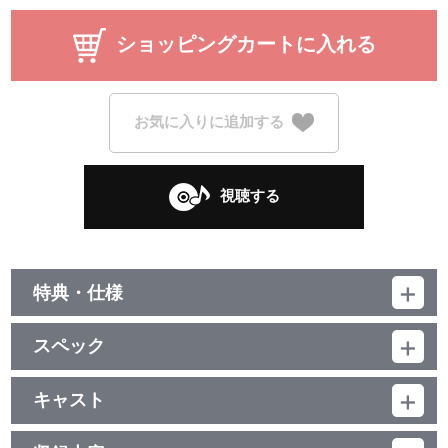
ショッピングカートに入れる
お気に入りに追加する
視聴する
特典・仕様
他、仕様
スペック
三方背ケース
品番：LACA-9430
ジャンル：国内アニメ音楽
キャスト
アルバム／87分
浜口史郎(音楽)/ボコ(cv.藤村歩)