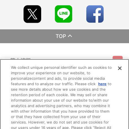
TOP
基本情報
We collect unique personal identifier such as cookies to
improve your experience on our website, to
ご利用情報
利用規約
特定商取引法に基づく表示
プライバシーポリシー
personalizecontent and ads, to provide social media
features and to analyze our traffic. Please click
here
to
see more details about how we use cookies and the
会員メニュー
ご利用ガイド
サイトマップ
お問い合わせ
推奨環境
retention period of each cookie. We may sell or share
プライバシーオプション
会社概要
information about your use of our website to/with our
その他のご案内
analytics and advertising partners, who may combine it
ログイン
会員規約
新規会員登録
Do Not Sell or Share My Personal Information
with other information that you have provided to them
or that they have collected from your use of their
公式X
バンダイナムコフィルムワークス
services. However, we do not set and use cookies for
our users under 16 years of age. Please click “Reject All