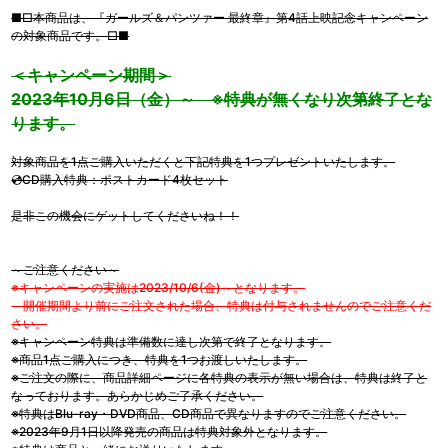
■□本商品は、『ガールズ＆パンツァー 最終章』第4話上映記念キャンペーン
の対象商品です。□■
＜キャンペーン期間＞
2023年10月6日（金）～ ※特典が無くなり次第終了とな
ります。
対象商品を1点ご購入いただくと下記特典を1つプレゼントいたします。
💿CD購入特典：ポストカード4枚セット
是非この機会にゲットしてくださいね！！
～ご注意ください～
※キャンペーンの実施は2023/10/6(金)～となります。
開催期間より前にご注文された場合、特典は付与されませんのでご注意くだ
さい。
※キャンペーン特典は準備数に達し次第で終了となります。
※商品1点ご購入につき、特典を1つお渡しいたします。
※ご注文の際に、商品詳細ページに各特典の表示が無い場合は、特典は終了と
なっております。あらかじめご了承ください。
※特典はBlu-ray・DVD商品、CD商品で異なりますのでご注意ください。
※2023年9月1日以降発売の商品は特典対象外となります。