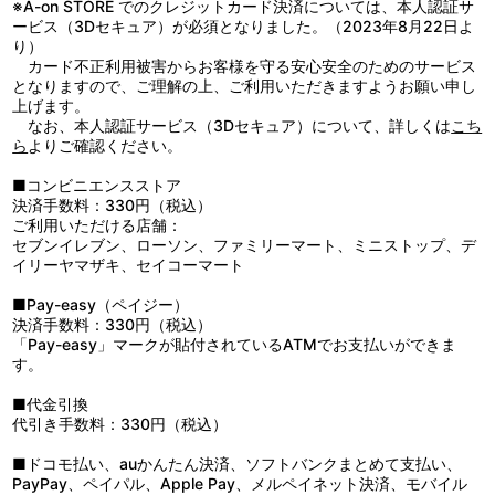
※A-on STORE でのクレジットカード決済については、本人認証サ
3：秀徳のバスケ
ービス（3Dセキュア）が必須となりました。（2023年8月22日よ
4：ピンチ
り）
5：逆転
カード不正利用被害からお客様を守る安心安全のためのサービス
6：レギュラーいり
となりますので、ご理解の上、ご利用いただきますようお願い申し
7：策略
上げます。
8：復活
なお、本人認証サービス（3Dセキュア）について、詳しくは
こち
9：ライトニングドリブル
ら
よりご確認ください。
10：因縁
11：分析
■コンビニエンスストア
12：決戦前夜
決済手数料：330円（税込）
13：日常Ⅰ
ご利用いただける店舗：
14：戦意喪失
セブンイレブン、ローソン、ファミリーマート、ミニストップ、デ
15：ドライブ
イリーヤマザキ、セイコーマート
16：オフェンスⅠ
17：灰崎祥吾Ⅰ
■Pay-easy（ペイジー）
18：灰崎祥吾Ⅱ
決済手数料：330円（税込）
19：黒子の過去
「Pay-easy」マークが貼付されているATMでお支払いができま
20：帝光中学校
す。
21：帝光中バスケットボール部
22：研ぎ澄ませ
■代金引換
23：Ｐｕｎｋｙ Ｆｕｎｋｙ Ｌｏｖｅ （ＴＶ Ｓｉｚｅ）
代引き手数料：330円（税込）
（第３期１クール目ＯＰ主題歌）
24：ＧＬＩＴＴＥＲ ＤＡＹＳ （ＴＶ Ｓｉｚｅ） （第３期１
■ドコモ払い、auかんたん決済、ソフトバンクまとめて支払い、
クール目ＥＤ主題歌）
PayPay、ペイパル、Apple Pay、メルペイネット決済、モバイル
25：ＺＥＲＯ （ＴＶ Ｓｉｚｅ） （第３期２クール目 帝光編