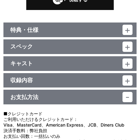
特典・仕様
他、仕様
スペック
描き下ろしジャケット
品番：LACA-9412
ジャンル：国内アニメ音楽
キャスト
アルバム／106分
池頼広(音楽)/GRANRODEO/Fo’xTails/小野賢章/SCREEN
mode/OLDCODEX
収録内容
お支払方法
視聴する
■クレジットカード
ご利用いただけるクレジットカード：
＜収録曲＞
Visa、MasterCard、American Express、JCB、Diners Club
決済手数料：弊社負担
1：開闢の帝王
お支払い回数：一括払いのみ
2：いってこい！