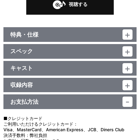
視聴する
特典・仕様
他、仕様
スペック
描き下ろしジャケット
品番：LACA-9410
ジャンル：国内アニメ音楽
キャスト
アルバム
松田彬人(音楽)/北宇治カルテット/TRUE
／141分
収録内容
お支払方法
視聴する
■クレジットカード
ご利用いただけるクレジットカード：
＜収録曲＞
Visa、MasterCard、American Express、JCB、Diners Club
決済手数料：弊社負担
1：はじまりの旋律