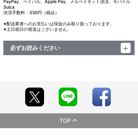
PayPay、ペイパル、Apple Pay、メルペイネット決済、モバイル
27：一途な瞳
Suica
28：重なる心
決済手数料：330円（税込）
29：去来する想い
30：トゥッティ！ （ＴＶ Ｓｉｚｅ）
※配送業者へのお支払いは現金のみ取り扱っております。
31：ＤＲＥＡＭ ＳＯＬＩＳＴＥＲ （ＴＶ Ｓｉｚｅ）
※土日祝日の発送はございません。
32：トランペット試し吹き
33：孤高のトランペット
34：奮起のトランペット
必ずお読みください
35：愉快なチューバ
36：増殖したチューバ
レーベル ランティス
37：三日月の舞 トランペットソロパート・オーディション（香
発売元 (株)バンダイナムコミュージックライブ
織）
販売元 (株)バンダイナムコフィルムワークス
38：三日月の舞 トランペットソロパート・オーディション（麗
奈）
1：Ｓｔａｒｔｉｎｇ ｔｈｅ ｐｒｏｊｅｃｔ （Ｂｉｇ Ｂａ
ｎｄ Ｖｅｒ．）
2：暴れん坊将軍のテーマ （指導前 Ｖｅｒ．）
3：暴れん坊将軍のテーマ （指導後 Ｖｅｒ．）
4：地獄のオルフェ
5：交響曲第９番 ホ短調 作品９５「新世界より」第２楽章
6：海兵隊 （指導前 Ｖｅｒ．）
TOP
7：海兵隊 （指導後 Ｖｅｒ．）
8：Ｔｈｅ Ｆａｉｒｅｓｔ ｏｆ ｔｈｅ Ｆａｉｒ Ｍａｒｃ
ｈ