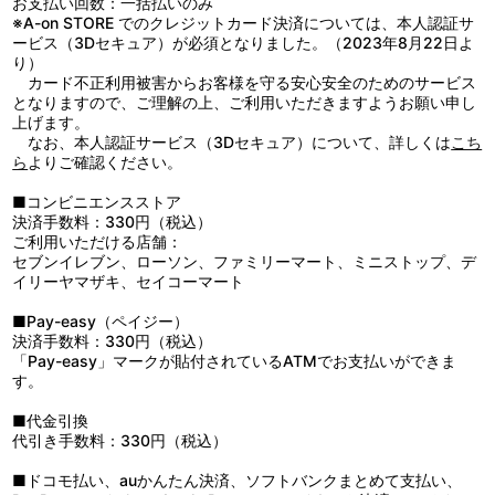
お支払い回数：一括払いのみ
2：朧げな現在
※A-on STORE でのクレジットカード決済については、本人認証サ
3：新天地
ービス（3Dセキュア）が必須となりました。（2023年8月22日よ
4：純心
り）
5：青春の流転
カード不正利用被害からお客様を守る安心安全のためのサービス
6：そんなに楽しいの？
となりますので、ご理解の上、ご利用いただきますようお願い申し
7：弾む想い
上げます。
8：色褪せぬ過去
なお、本人認証サービス（3Dセキュア）について、詳しくは
こち
9：小さな不安
ら
よりご確認ください。
10：純情
11：一歩ずつ前へ
■コンビニエンスストア
12：等身大の日々
決済手数料：330円（税込）
13：他愛ない悩み事
ご利用いただける店舗：
14：心躍る未来
セブンイレブン、ローソン、ファミリーマート、ミニストップ、デ
15：あがた祭り
イリーヤマザキ、セイコーマート
16：青春の痛み
17：運命の流れ
■Pay-easy（ペイジー）
18：伝えたい想い
決済手数料：330円（税込）
19：意識の萌芽
「Pay-easy」マークが貼付されているATMでお支払いができま
20：不信
す。
21：亀裂
22：張り詰めた糸のように
■代金引換
23：衝突
代引き手数料：330円（税込）
24：青春の苦悩
25：追想
■ドコモ払い、auかんたん決済、ソフトバンクまとめて支払い、
26：微かな光