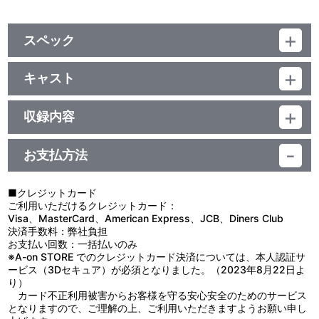
スペック
品番：LACA-9285
ジャンル：国内アニメ音楽
キャスト
アルバム
中西亮輔(音楽)/CooRie/yozuca*/森園立夏(CV.新田恵海)/森園立夏
／119分
(CV.新田恵海)、芳乃シャルル(CV.宮崎羽衣)、葛木姫乃(CV.佐々木
収録内容
未来)、瑠川さら(CV.桜咲千依)、陽ノ下葵(CV.海保えりか)
お支払方法
視聴する
■クレジットカード
ご利用いただけるクレジットカード：
＜収録曲＞
Visa、MasterCard、American Express、JCB、Diners Club
決済手数料：弊社負担
1：サクラの伝説 （Ｍ３８）
お支払い回数：一括払いのみ
2：サクラハッピーイノベーション （ＴＶ ｓｉｚｅ） （ＴＶ
※A-on STORE でのクレジットカード決済については、本人認証サ
アニメ『Ｄ．Ｃ．Ⅲ～ダ・カーポⅢ～』オープニングテーマ）
ービス（3Dセキュア）が必須となりました。（2023年8月22日よ
3：謎の… （Ｍ３７）
り）
4：朝の吐息 （Ｍ０２）
カード不正利用被害からお客様を守る安心安全のためのサービス
5：ほのぼのとコミカルに （Ｍ０５）
となりますので、ご理解の上、ご利用いただきますようお願い申し
6：翻弄される清隆 （Ｍ２２）