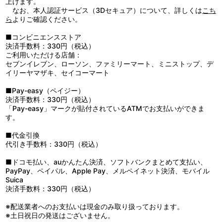
上げます。
7：上から立夏 （Ｍ１６）
なお、本人認証サービス（3Dセキュア）について、詳しくは
こち
8：乙女の秘密会議 （Ｍ１０）
ら
よりご確認ください。
9：回想、優しく （Ｍ２９）
10：みんなのねがい （Ｍ２７）
■コンビニエンスストア
11：信じる気持ち （Ｍ３１）
決済手数料：330円（税込）
12：シャルル（ｈａｐｐｙ ｇｉｆｔ） （Ｍ１２）
ご利用いただける店舗：
13：可愛らしくも意味ありげ （Ｍ１９）
セブンイレブン、ローソン、ファミリーマート、ミニストップ、デ
14：何気ない１日のはじまり （Ｍ０１）
イリーヤマザキ、セイコーマート
15：コミカルなシリアス （Ｍ２３）
16：姫乃（やまとなでしこ） （Ｍ１３）
■Pay-easy（ペイジー）
17：陽のあたる教室 （Ｍ１７）
決済手数料：330円（税込）
18：会いたいよ （ＴＶ ｓｉｚｅ） （ＴＶアニメ『Ｄ．Ｃ．Ⅲ
「Pay-easy」マークが貼付されているATMでお支払いができま
～ダ・カーポⅢ～』エンディングテーマ）
す。
19：優しさ （Ｍ２８）
20：安心感 （Ｍ０７）
■代金引換
21：葵（青い空の下で） （Ｍ１５）
代引き手数料：330円（税込）
22：乙女たちの応酬 （Ｍ２５）
23：やすらぎ （Ｍ３０）
■ドコモ払い、auかんたん決済、ソフトバンクまとめて支払い、
24：Ａ ｃｈｉｌｄ’ｓ ｔｏｙ （Ｍ２０）
PayPay、ペイパル、Apple Pay、メルペイネット決済、モバイル
25：さわやかな朝 （Ｍ０３）
Suica
26：明朗快活 （Ｍ０６）
決済手数料：330円（税込）
27：緊迫 （Ｍ１８）
28：からかうと楽しい （Ｍ２４）
※配送業者へのお支払いは現金のみ取り扱っております。
29：悲しみ （Ｍ３３）
※土日祝日の発送はございません。
30：デート （Ｍ３９）