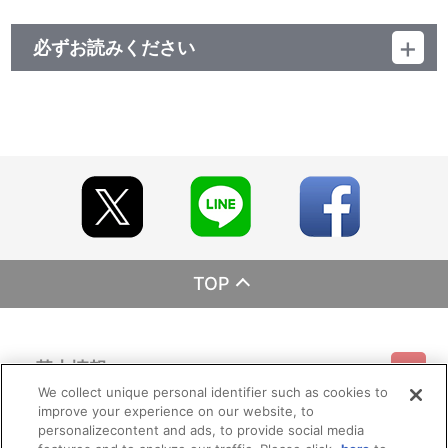
31：乙女心 （Ｍ４０）
32：メグル （ＴＶ ｓｉｚｅ） （ＴＶアニメ『Ｄ．Ｃ．Ⅲ～
必ずお読みください
ダ・カーポⅢ～』エンディングテーマ）
レーベル ランティス
1：君に咲く日々
発売元 (株)バンダイナムコミュージックライブ
2：二人だけのメロディ
販売元 (株)バンダイナムコフィルムワークス
3：ＲＥＦＬＥＣＴＩＯＮ （ＴＶ ｓｉｚｅ） （ＴＶアニメ
『Ｄ．Ｃ．Ⅲ～ダ・カーポⅢ～』エンディングテーマ）
4：さら（少しだけ背のびして） （Ｍ１４）
5：さくらの木 （Ｍ４２）
6：夕暮れ時 （Ｍ０４）
7：悲壮 （Ｍ３５）
8：暗い想い出 （Ｍ２６）
9：苦悩の記憶 （Ｍ３６）
10：別れの予感 （Ｍ３４）
11：せつなさ （Ｏｐｅｎｉｎｇ Ａｒｒａｎｇｅ）
TOP
12：君が好き
13：さくらの謎 （Ｍ４１）
14：アイキャッチ （ＥＸ０２）
15：Ｍ０８ ［未使用ＢＧＭ］
基本情報
16：Ｍ０９ ［未使用ＢＧＭ］
17：Ｍ１１ ［未使用ＢＧＭ］
We collect unique personal identifier such as cookies to
18：Ｍ２１ ［未使用ＢＧＭ］
improve your experience on our website, to
ご利用情報
利用規約
特定商取引法に基づく表示
プライバシーポリシー
personalizecontent and ads, to provide social media