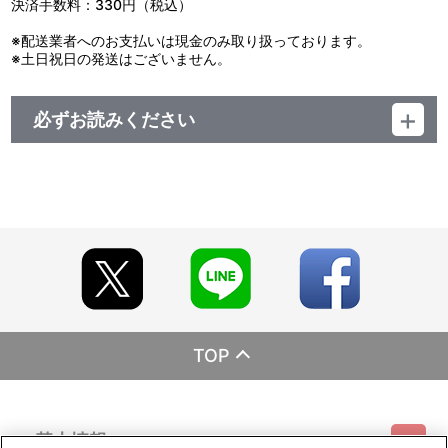
決済手数料：330円（税込）
ぐ君を見詰める窓辺
16：俺たちに翼はない －羽田鷹志編－：：Ｅｔｅｒｎａｌ ｓｋ
※配送業者へのお支払いは現金のみ取り扱っております。
ｙ ～Ｇａｍｅ Ｓｉｚｅ～
※土日祝日の発送はございません。
17：俺たちに翼はない －千歳鷺介編－：：Ｍａｉｎ Ｔｈｅｍ
ｅ ”ＥＡＧＬＥ”
18：俺たちに翼はない －千歳鷺介編－：：きんきんクールビュー
必ずお読みください
ティー
19：俺たちに翼はない －千歳鷺介編－：：いちごの国からこんに
レーベル ランティス
ちは
発売元 (株)バンダイナムコミュージックライブ
20：俺たちに翼はない －千歳鷺介編－：：ロッケンロールみんな
販売元 (株)バンダイナムコフィルムワークス
のえーりん
21：俺たちに翼はない －千歳鷺介編－：：アーバン・ワーキン・
おねえさん
22：俺たちに翼はない －千歳鷺介編－：：いい天気っすねえ
23：俺たちに翼はない －千歳鷺介編－：：楽しんでるぅ？
24：俺たちに翼はない －千歳鷺介編－：：なんですかこの空気
25：俺たちに翼はない －千歳鷺介編－：：やばいよやばいよ
26：俺たちに翼はない －千歳鷺介編－：：泣いてなんかないやい
27：俺たちに翼はない －千歳鷺介編－：：ひとはなぜ寂しさを感
じるのでしょうか
TOP
28：俺たちに翼はない －千歳鷺介編－：：マーベラスハウス
29：俺たちに翼はない －千歳鷺介編－：：微笑みジェノサイド
～Ｐａｒｔｙ Ｆｕｌｌ Ｍｉｘ～
基本情報
1：俺たちに翼はない －成田隼人編－：：Ｍａｉｎ Ｔｈｅｍ