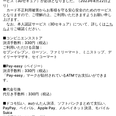
ービス（3Dセキュア）が必須となりました。（2023年8月22日よ
ｕｂａ ＭＩＸ）
り）
3：俺たちに翼はない －開幕編－：：勇者戦舞曲 （Ｏｒｅｔｓ
カード不正利用被害からお客様を守る安心安全のためのサービス
ｕｂａ ＭＩＸ）
となりますので、ご理解の上、ご利用いただきますようお願い申し
4：俺たちに翼はない －開幕編－：：おまえのテーマ
上げます。
5：俺たちに翼はない －羽田鷹志編－：：Ｍａｉｎ Ｔｈｅｍ
なお、本人認証サービス（3Dセキュア）について、詳しくは
こち
ｅ ”ＨＡＷＫ”
ら
よりご確認ください。
6：俺たちに翼はない －羽田鷹志編－：：想像力の豊かな人間に
なりたいと思うんだ
■コンビニエンスストア
7：俺たちに翼はない －羽田鷹志編－：：こんなにも静かな夜に
決済手数料：330円（税込）
気の狂いそうなわたし
ご利用いただける店舗：
8：俺たちに翼はない －羽田鷹志編－：：見上げれば１２月の白
セブンイレブン、ローソン、ファミリーマート、ミニストップ、デ
い空はどこまでも高く
イリーヤマザキ、セイコーマート
9：俺たちに翼はない －羽田鷹志編－：：世界が平和であります
ように
■Pay-easy（ペイジー）
10：俺たちに翼はない －羽田鷹志編－：：君がおはようと言って
決済手数料：330円（税込）
くれた今日はいい日
「Pay-easy」マークが貼付されているATMでお支払いができま
11：俺たちに翼はない －羽田鷹志編－：：彼女がいいように僕を
す。
振りまわすという幸福
12：俺たちに翼はない －羽田鷹志編－：：擦れちがう会話も君の
■代金引換
笑顔を招く要素だから
代引き手数料：330円（税込）
13：俺たちに翼はない －羽田鷹志編－：：夢の扉をふんわり撫で
てゆく陽だまり
■ドコモ払い、auかんたん決済、ソフトバンクまとめて支払い、
14：俺たちに翼はない －羽田鷹志編－：：首の後ろをどんより這
PayPay、ペイパル、Apple Pay、メルペイネット決済、モバイル
いのぼってくる塊
Suica
15：俺たちに翼はない －羽田鷹志編－：：夕暮れの校庭ではしゃ