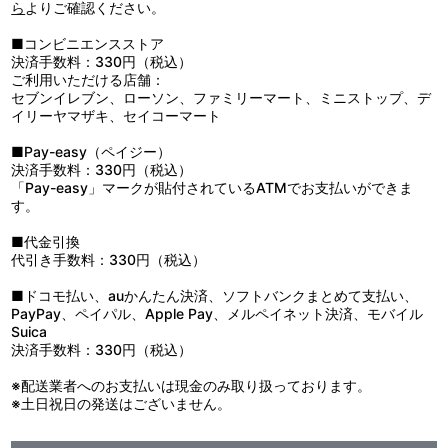
12：＜ＢＧＭ Ｔｒａｃｋ＞：：キュアって天神
ら
よりご確認ください。
13：＜ＢＧＭ Ｔｒａｃｋ＞：：過去に秘密女
14：＜ＢＧＭ Ｔｒａｃｋ＞：：秋だ！ 祭りだ！ 鐘ノ音だ！
■コンビニエンスストア
15：＜ＢＧＭ Ｔｒａｃｋ＞：：鐘ノ音エレクトロ
決済手数料：330円（税込）
16：＜ＢＧＭ Ｔｒａｃｋ＞：：思い出の宝箱
ご利用いただける店舗：
17：＜ＢＧＭ Ｔｒａｃｋ＞：：真実と現実
セブンイレブン、ローソン、ファミリーマート、ミニストップ、デ
18：＜ＢＧＭ Ｔｒａｃｋ＞：：傷
イリーヤマザキ、セイコーマート
19：＜ＢＧＭ Ｔｒａｃｋ＞：：ハローグッバイ
20：＜ＢＧＭ Ｔｒａｃｋ＞：：せつなさと愛しさ
■Pay-easy（ペイジー）
21：＜ＢＧＭ Ｔｒａｃｋ＞：：祝福の森
決済手数料：330円（税込）
22：＜ＢＧＭ Ｔｒａｃｋ＞：：グッバイ鐘ノ音
「Pay-easy」マークが貼付されているATMでお支払いができま
す。
1：グリーン・グリーン
2：モノクローム
■代金引換
3：ラブレター
代引き手数料：330円（税込）
4：星空
5：フルール
■ドコモ払い、auかんたん決済、ソフトバンクまとめて支払い、
6：男の子
PayPay、ペイパル、Apple Pay、メルペイネット決済、モバイル
7：Ｌｉｋｅ ａ Ｇｒｅｅｎ
Suica
8：バイバイ
決済手数料：330円（税込）
9：夢
10：Ｍｙ Ｗａｙ
※配送業者へのお支払いは現金のみ取り扱っております。
11：アルバム
※土日祝日の発送はございません。
12：Ｓｅｅ Ｙｏｕ Ａｇａｉｎ