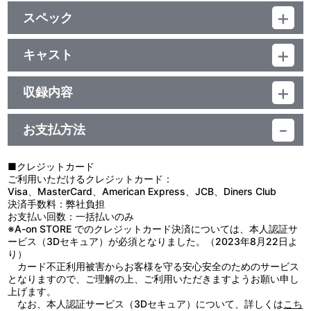
スペック
品番：LACA-9055
ジャンル：ゲーム音楽
キャスト
アルバム
佐藤裕美/YURIA/NANA/URAN/yozuca*/milktub
／99分
収録内容
＜収録曲＞
お支払方法
1：＜Ｖｏｃａｌ Ｔｒａｃｋ＞：：ハローグッバイ
2：＜Ｖｏｃａｌ Ｔｒａｃｋ＞：：オルゴール
■クレジットカード
3：＜Ｖｏｃａｌ Ｔｒａｃｋ＞：：モーニング
ご利用いただけるクレジットカード：
4：＜Ｖｏｃａｌ Ｔｒａｃｋ＞：：Ｌｏｖｅ Ｂｅｌｌ Ｓｏｕ
Visa、MasterCard、American Express、JCB、Diners Club
ｎｄ
決済手数料：弊社負担
5：＜Ｖｏｃａｌ Ｔｒａｃｋ＞：：君がくれたメロディー
お支払い回数：一括払いのみ
6：＜Ｖｏｃａｌ Ｔｒａｃｋ＞：：ＧＲＥＥＮ ＧＲＥＥＮ
※A-on STORE でのクレジットカード決済については、本人認証サ
（Ｇｒａｄｕａｔｉｏｎ Ｍｉｘ）
ービス（3Dセキュア）が必須となりました。（2023年8月22日よ
7：＜ＢＧＭ Ｔｒａｃｋ＞：：鐘ノ音ＤＲＩＶＥ
り）
8：＜ＢＧＭ Ｔｒａｃｋ＞：：新女帝降臨のブルース
カード不正利用被害からお客様を守る安心安全のためのサービス
9：＜ＢＧＭ Ｔｒａｃｋ＞：：フレッシュ幼馴染！
となりますので、ご理解の上、ご利用いただきますようお願い申し
10：＜ＢＧＭ Ｔｒａｃｋ＞：：ふたりは天神！
上げます。
11：＜ＢＧＭ Ｔｒａｃｋ＞：：プリって天神
なお、本人認証サービス（3Dセキュア）について、詳しくは
こち