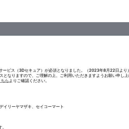
ｉｐ ｄｉｖｅ
証サービス（3Dセキュア）が必須となりました。（2023年8月22日より
スとなりますので、ご理解の上、ご利用いただきますようお願い申し上
こちら
よりご確認ください。
デイリーヤマザキ、セイコーマート
す。