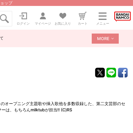
ョップ
ログイン
マイページ
お気に入り
カート
メニュー
て
MORE
ル』のオープニング主題歌や挿入歌他を多数収録した、第二文芸部のセ
ちろんmilktubが担当!! (C)RS