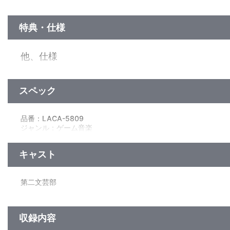
特典・仕様
他、仕様
描き下ろしジャケット
スペック
品番：LACA-5809
ジャンル：ゲーム音楽
アルバム
／38分
キャスト
第二文芸部
収録内容