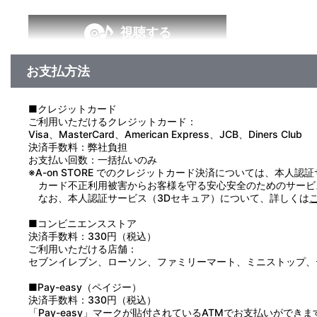
視聴する
お支払方法
＜収録曲＞
1：二代目第二文芸部：：Ｗｉｎｇ ｙｏｕｒ ｗａｙ
2：二代目第二文芸部：：君のＴｕｒｎ！
■クレジットカード
3：二代目第二文芸部：：Ｗｉｓｈｅｓ
ご利用いただけるクレジットカード：
4：ＳＵＰＥＲ ＲＯＣＫ’Ｎ’ＲＯＬＬＥＲＳ：：Ｂａｄ ｔｒ
Visa、MasterCard、American Express、JCB、Diners Club
5：第二文芸部：：Ｒｏｃｋ’ｎ’Ｒｏｌｌ Ｎｅｖｅｒ Ｄｉｅ
決済手数料：弊社負担
6：第二文芸部：：Ｎ．Ａ．Ｔ．Ｓ．Ｕ
お支払い回数：一括払いのみ
7：第二文芸部：：Ｒａｄｉｏ ｄ２ｂ ｏｎ ＡＩＲ
※A-on STORE でのクレジットカード決済については、本人認
8：第二文芸部：：Ｙｏｕ＆Ｉ＆Ｙｏｕ，Ｙｏｕ，Ｙｏｕ！
カード不正利用被害からお客様を守る安心安全のためのサービ
9：第二文芸部：：Ｎｅｖｅｒ Ｅｎｄｉｎｇ
なお、本人認証サービス（3Dセキュア）について、詳しくは
10：アンコール：：キラ★キラ～ＡＬＬ ＳＴＡＲ～
■コンビニエンスストア
決済手数料：330円（税込）
ご利用いただける店舗：
セブンイレブン、ローソン、ファミリーマート、ミニストップ、
■Pay-easy（ペイジー）
決済手数料：330円（税込）
「Pay-easy」マークが貼付されているATMでお支払いができま