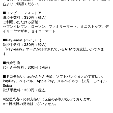
9：明日へのｂｒｉｌｌｉａｎｔ ｒｏａｄ
ら
よりご確認ください。
10：Ｉｎ ｔｈｅ Ｃｈａｏｓ
11：もののけ姫
■コンビニエンスストア
12：Ｗｉｎｇ ｏｆ Ｄｅｓｔｉｎｙ
決済手数料：330円（税込）
13：あの河を越えて
ご利用いただける店舗：
セブンイレブン、ローソン、ファミリーマート、ミニストップ、デ
イリーヤマザキ、セイコーマート
■Pay-easy（ペイジー）
決済手数料：330円（税込）
「Pay-easy」マークが貼付されているATMでお支払いができま
す。
■代金引換
代引き手数料：330円（税込）
■ドコモ払い、auかんたん決済、ソフトバンクまとめて支払い、
PayPay、ペイパル、Apple Pay、メルペイネット決済、モバイル
Suica
決済手数料：330円（税込）
※配送業者へのお支払いは現金のみ取り扱っております。
※土日祝日の発送はございません。