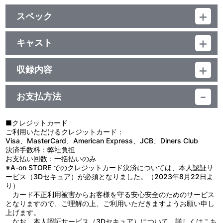
スペック
品番：LACA-5774
ジャンル：国内アニメ音楽
キャスト
アルバム
遠藤正明
／62分
収録内容
お支払方法
視聴する
■クレジットカード
ご利用いただけるクレジットカード：
＜収録曲＞
Visa、MasterCard、American Express、JCB、Diners Club
決済手数料：弊社負担
1：創聖のアクエリオン
お支払い回数：一括払いのみ
2：Ｂｕｔｔｅｒ－Ｆｌｙ
※A-on STORE でのクレジットカード決済については、本人認証サ
3：嵐の中で輝いて
ービス（3Dセキュア）が必須となりました。（2023年8月22日よ
4：マブラヴ
り）
5：キミガタメ
カード不正利用被害からお客様を守る安心安全のためのサービス
6：愛をとりもどせ！！
となりますので、ご理解の上、ご利用いただきますようお願い申し
7：ＧＯ ＧＯ ＰＯＷＥＲ ＲＡＮＧＥＲＳ
上げます。
8：君が空だった
なお、本人認証サービス（3Dセキュア）について、詳しくは
こち