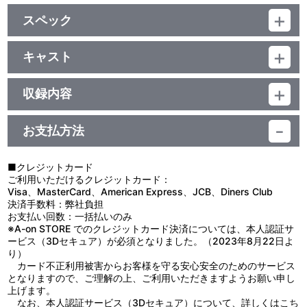
スペック
品番：LACA-5740
ジャンル：邦楽ポップス
キャスト
アルバム
ゆうまお
／49分
収録内容
お支払方法
視聴する
■クレジットカード
ご利用いただけるクレジットカード：
＜収録曲＞
Visa、MasterCard、American Express、JCB、Diners Club
決済手数料：弊社負担
1：クラブハウスサンド
お支払い回数：一括払いのみ
2：Ｍｒ．ロンリーガール
※A-on STORE でのクレジットカード決済については、本人認証サ
3：答案用紙
ービス（3Dセキュア）が必須となりました。（2023年8月22日よ
4：ジャンジャーエール
り）
5：ノウティス
カード不正利用被害からお客様を守る安心安全のためのサービス
6：蒼空にくちづけたら
となりますので、ご理解の上、ご利用いただきますようお願い申し
7：Ｂｌａｃｋ ｃａｔ ｏｎ ｔｈｅ ｐｉａｎｏ
上げます。
8：戻れない証拠
なお、本人認証サービス（3Dセキュア）について、詳しくは
こち
9：スイートホームソング