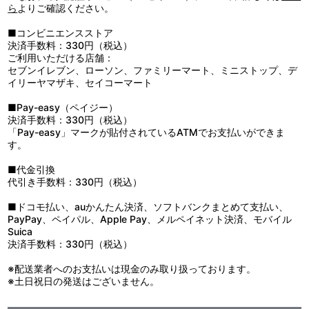
ら
よりご確認ください。
10：ａ ｄｉｒｅｃｔｉｏｎ ｏｆ ｔｈｅ ｄａｙ ａｆｔｅ
ｒ ｔｏｍｏｒｒｏｗ
■コンビニエンスストア
11：ｓｏｍｅｄａｙ
決済手数料：330円（税込）
12：ｆｉｎｅ
ご利用いただける店舗：
セブンイレブン、ローソン、ファミリーマート、ミニストップ、デ
イリーヤマザキ、セイコーマート
■Pay-easy（ペイジー）
決済手数料：330円（税込）
「Pay-easy」マークが貼付されているATMでお支払いができま
す。
■代金引換
代引き手数料：330円（税込）
■ドコモ払い、auかんたん決済、ソフトバンクまとめて支払い、
PayPay、ペイパル、Apple Pay、メルペイネット決済、モバイル
Suica
決済手数料：330円（税込）
※配送業者へのお支払いは現金のみ取り扱っております。
※土日祝日の発送はございません。