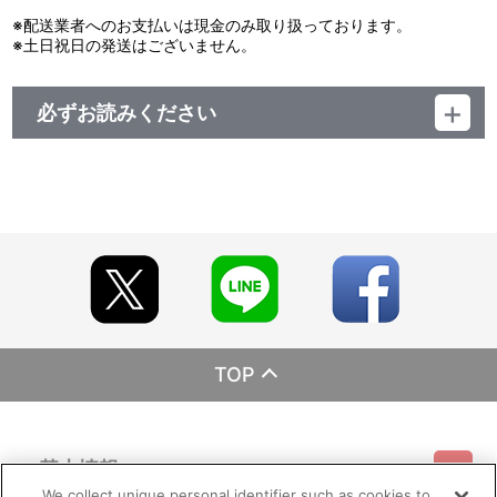
25：げんしけん２：：それぞれのまんが道 －ｅｎｄｉｎｇ ｉｎ
※配送業者へのお支払いは現金のみ取り扱っております。
ｓｔ－
※土日祝日の発送はございません。
26：げんしけん２：：アンジェラ＆スー
27：げんしけん２：：♪Ｈだね…千佳ちゃん
28：げんしけん２：：げんしけん２のテーマ －よこしま－
必ずお読みください
29：げんしけん２：：ＢＬげんしけん Ｐｕｉｓ－ｊｅ ｖｉｓｉ
ｔｅｒ ｌａ ｃｈａｍｂｒｅ －部屋を見せてもらえますか－
レーベル ランティス
30：げんしけん２：：ＢＬげんしけん Ｏｕ ｍ’ｅｍｍｅｎｅｚ
発売元 (株)バンダイナムコミュージックライブ
－ｖｏｕｓ －どこに連れていくのですか－
販売元 (株)バンダイナムコフィルムワークス
31：げんしけん２：：ＢＬげんしけん Ｃ’ｅｔａｉｔ ｄｅｌｉｃ
ｉｅｕｘ． －美味しかったよ－
32：げんしけん２：：ＢＬげんしけん Ｌａｉｓｓｅｚ－ｍｏｉ
ｔｒａｎｑｕｉｌｌｅ． －ひとりにしてくれないか…－
33：げんしけん２：：ＢＬげんしけん Ａｉｄｅｚ－ｍｏｉ，
ｓ’ｉｌ ｖｏｕｓ ｐｌａｉｔ！ －僕を助けてください！－
34：げんしけん２：：コミフェスのテーマ －５５万人の祭典 ｖ
ｅｒ．－
35：げんしけん２：：やっぱり落ち着く、げんしけん －Ｔｈｅｍ
ｅ １－
TOP
36：げんしけん２：：クラブハウスサンド （ＴＶ ＳＩＺＥ）
基本情報
We collect unique personal identifier such as cookies to