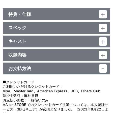
特典・仕様
他、仕様
スペック
描き下ろしジャケット
品番：LACA-5719
ジャンル：国内アニメ音楽
キャスト
アルバム
4-EVER(音楽)/美郷あき/ゆうまお
／62分
収録内容
お支払方法
視聴する
■クレジットカード
ご利用いただけるクレジットカード：
＜収録曲＞
Visa、MasterCard、American Express、JCB、Diners Club
決済手数料：弊社負担
1：げんしけん２：：ｄｉｓａｒｍ ｄｒｅａｍｅｒ （ＴＶ Ｓ
お支払い回数：一括払いのみ
ＩＺＥ）
※A-on STORE でのクレジットカード決済については、本人認証サ
2：げんしけん２：：天気のいい日のげんしけん
ービス（3Dセキュア）が必須となりました。（2023年8月22日よ
3：げんしけん２：：♪千佳ちゃん、はね