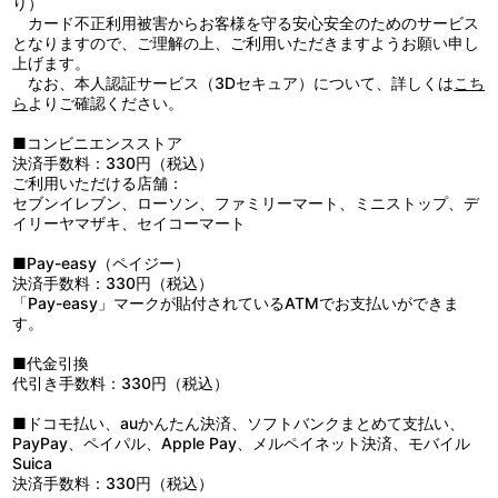
り）
4：げんしけん２：：いそがしいげんしけん －Ｔｈｅｍｅ １－
カード不正利用被害からお客様を守る安心安全のためのサービス
5：げんしけん２：：くつろぐげんしけん －Ｔｈｅｍｅ １ ａ
となりますので、ご理解の上、ご利用いただきますようお願い申し
ｒｒａｎｇｅ－
上げます。
6：げんしけん２：：うっとおしいクッチー －Ｔｈｅｍｅ ２－
なお、本人認証サービス（3Dセキュア）について、詳しくは
こち
7：げんしけん２：：あ～ やっちゃった…
ら
よりご確認ください。
8：げんしけん２：：ほがらかげんしけん
9：げんしけん２：：午後のげんしけん
■コンビニエンスストア
10：げんしけん２：：ゆうがたげんしけん －Ｔｈｅｍｅ ２－
決済手数料：330円（税込）
11：げんしけん２：：コミフェスのテーマ －笹原のキタイ－
ご利用いただける店舗：
12：げんしけん２：：笹、班目、戦闘気分でコミフェス当選に興奮
セブンイレブン、ローソン、ファミリーマート、ミニストップ、デ
す
イリーヤマザキ、セイコーマート
13：げんしけん２：：千佳ちゃん、かるく妄想
14：げんしけん２：：ハラグーロに気をつけて！
■Pay-easy（ペイジー）
15：げんしけん２：：ハラグーロにやられた～…
決済手数料：330円（税込）
16：げんしけん２：：コミフェスのテーマ －意気込み－
「Pay-easy」マークが貼付されているATMでお支払いができま
17：げんしけん２：：もどかしい田中と大野さんのテーマ
す。
18：げんしけん２：：美少女ゲーム「プリティメンマ」 －日常ほ
のぼの－
■代金引換
19：げんしけん２：：美少女ゲーム「プリティメンマ」 －Ｈシー
代引き手数料：330円（税込）
ン－
20：げんしけん２：：どきどき。どきどき。
■ドコモ払い、auかんたん決済、ソフトバンクまとめて支払い、
21：げんしけん２：：大学卒業
PayPay、ペイパル、Apple Pay、メルペイネット決済、モバイル
22：げんしけん２：：卒業式、雪の帰り道
Suica
23：げんしけん２：：げんしけんのブリッジ
決済手数料：330円（税込）
24：げんしけん２：：ハラグーロをたおせ