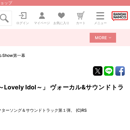
ョップ
ログイン
マイページ
お気に入り
カート
メニュー
MORE
ドルShow第一幕
ル～Lovely Idol～」 ヴォーカル&サウンドトラ
ャラクターソング＆サウンドトラック第１弾。 (C)RS