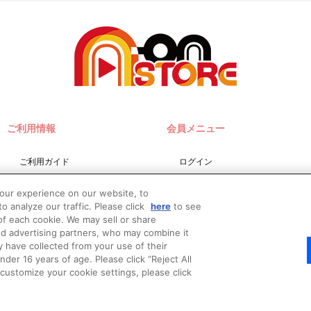
ご利用情報
会員メニュー
ご利用ガイド
ログイン
サイトマップ
会員規約
your experience on our website, to
お問い合わせ
新規会員登録
o analyze our traffic. Please click
here
to see
f each cookie. We may sell or share
推奨環境
nd advertising partners, who may combine it
Do Not Sell or Share My
y have collected from your use of their
Personal Information
er 16 years of age. Please click “Reject All
o customize your cookie settings, please click
© Bandai Namco Filmworks Inc. All Rights Reserved.