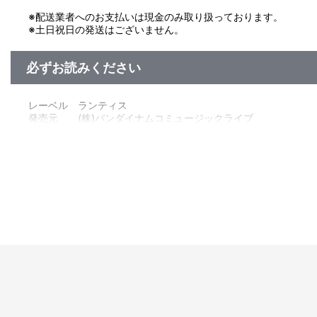
※配送業者へのお支払いは現金のみ取り扱っております。
※土日祝日の発送はございません。
必ずお読みください
レーベル ランティス
発売元 (株)バンダイナムコミュージックライブ
販売元 (株)バンダイナムコフィルムワークス