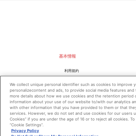
基本情報
利用規約
特定商取引法に基づく表示
We collect unique personal identifier such as cookies to improve 
プライバシーポリシー
personalizecontent and ads, to provide social media features and t
more details about how we use cookies and the retention period o
プライバシーオプション
information about your use of our website to/with our analytics a
会社概要
with other information that you have provided to them or that the
services. However, we do not set and use cookies for our users und
Cookies” if you are under the age of 16 or to reject all cookies. T
“Cookie Settings”.
Privacy Policy