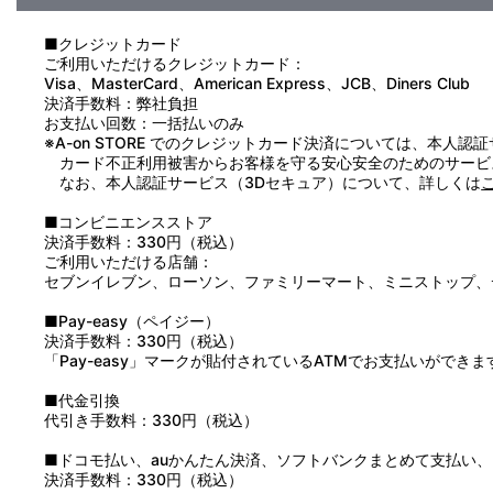
1：シアワセ革命 －ｓｈｏｒｔ ｅｄｉｔ－ （ＯＰテーマ）
2：Ｍｙ ｄｒｅａｍ ｃｏｍｅ ｔｒｕｅ
■クレジットカード
3：メイドＭａｄｅ□
ご利用いただけるクレジットカード：
4：Ｐｕｒｅ☆メロ♪Ｆａｉｌｙ ～リズムにのって～
Visa、MasterCard、American Express、JCB、Diners Club
5：泣き虫すみれ
決済手数料：弊社負担
6：ＳＯＮＧ
お支払い回数：一括払いのみ
7：Ｔａｋｅ ｍｅ．．．
※A-on STORE でのクレジットカード決済については、本人認
8：ＴＲＹ ＩＴ！！
カード不正利用被害からお客様を守る安心安全のためのサービ
9：ＳＬＯＷ
なお、本人認証サービス（3Dセキュア）について、詳しくは
10：ＧＥＴ ＹＯＵＲ ＨＥＡＲＴ！！
11：脆弱な夜は．．．
■コンビニエンスストア
12：Ｓｈａｋｅ ＨＩＰ！！
決済手数料：330円（税込）
13：カサギテ
ご利用いただける店舗：
14：哀愁椿
セブンイレブン、ローソン、ファミリーマート、ミニストップ、
15：ココロの矢印は上向き －ｓｈｏｒｔ ｅｄｉｔ－ （Ｅ
16：２人がいいよ （ボーナストラック！！）
■Pay-easy（ペイジー）
17：稲妻レボリューション （ボーナストラック！！）
決済手数料：330円（税込）
「Pay-easy」マークが貼付されているATMでお支払いができま
■代金引換
代引き手数料：330円（税込）
■ドコモ払い、auかんたん決済、ソフトバンクまとめて支払い、Pay
決済手数料：330円（税込）