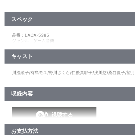
スペック
品番：LACA-5385
ジャンル：ゲーム音楽
アルバム
／58分
キャスト
川澄綾子/有島モユ/野川さくら/仁後真耶子/浅川悠/桑谷夏子/望
収録内容
視聴する
お支払方法
＜収録曲＞