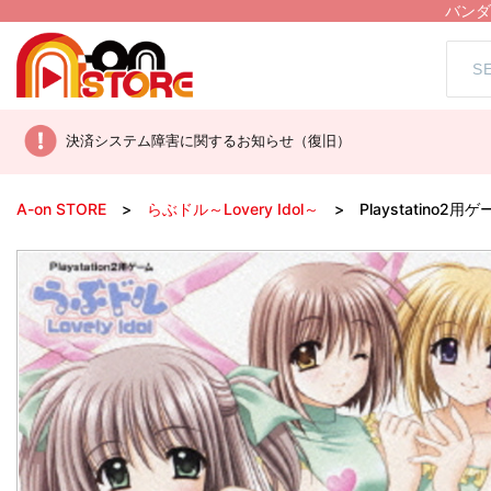
バンダ
決済システム障害に関するお知らせ（復旧）
A-on STORE
らぶドル～Lovery Idol～
Playstatino