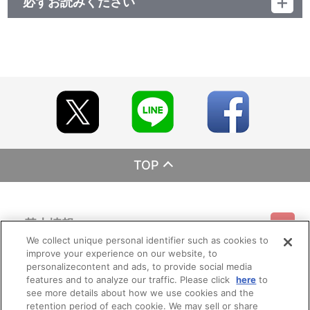
必ずお読みください
レーベル ランティス
発売元 (株)バンダイナムコミュージックライブ
販売元 (株)バンダイナムコフィルムワークス
TOP
基本情報
We collect unique personal identifier such as cookies to
improve your experience on our website, to
ご利用情報
利用規約
特定商取引法に基づく表示
プライバシーポリシー
personalizecontent and ads, to provide social media
features and to analyze our traffic. Please click
here
to
see more details about how we use cookies and the
会員メニュー
ご利用ガイド
サイトマップ
お問い合わせ
推奨環境
retention period of each cookie. We may sell or share
プライバシーオプション
会社概要