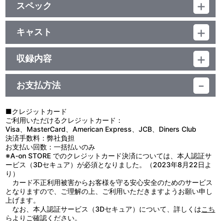
スペック
品番：LACA-5122
ジャンル：邦楽ポップス
キャスト
アルバム
速水奨
／44分
収録内容
お支払方法
視聴する
■クレジットカード
ご利用いただけるクレジットカード：
＜収録曲＞
Visa、MasterCard、American Express、JCB、Diners Club
決済手数料：弊社負担
1：ＬＯＶＥ ＢＡＬＡＮＣＥ
お支払い回数：一括払いのみ
2：Ｒｉｓｋｙ Ｌｏｖｅ
※A-on STORE でのクレジットカード決済については、本人認証サ
3：あなただけの愛がある
ービス（3Dセキュア）が必須となりました。（2023年8月22日よ
4：永遠の憶測 ～ｅｎｄｌｅｓｓ ｓｐｅｃｕｌａｔｉｏｎ～
り）
5：遠い青空
カード不正利用被害からお客様を守る安心安全のためのサービス
6：光のラプソディー ～Ｒｈａｐｓｏｄｙ ｉｎ Ｌｉｇｈｔ～
となりますので、ご理解の上、ご利用いただきますようお願い申し
7：ｃｈａｓｅ ｏｎ ｃｈａｓｅ
上げます。
8：Ｓｈｅｒｒｙ Ｄａｎｃｅ
なお、本人認証サービス（3Dセキュア）について、詳しくは
こち
9：ＳＡＨＡＲＡ
ら
よりご確認ください。
10：夢の破片 ～ ｙｕｍｅｎｏ ｋａｋｅｒａ