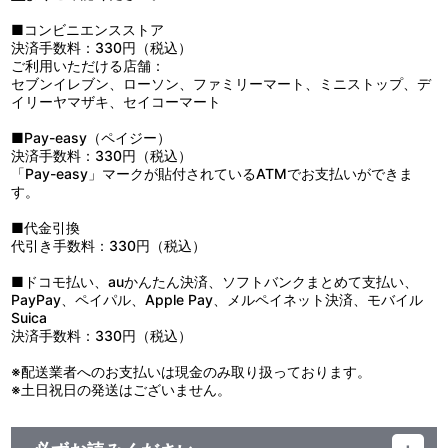
11：まっしぐら
■コンビニエンスストア
12：Ｌｕｎｃｈ Ｂｏｘいっぱいの愛
決済手数料：330円（税込）
13：ギャラクシー★Ｂａｎｇ！Ｂａｎｇ！ （おきらくｖｅｒ．）
ご利用いただける店舗：
セブンイレブン、ローソン、ファミリーマート、ミニストップ、デ
イリーヤマザキ、セイコーマート
■Pay-easy（ペイジー）
決済手数料：330円（税込）
「Pay-easy」マークが貼付されているATMでお支払いができま
す。
■代金引換
代引き手数料：330円（税込）
■ドコモ払い、auかんたん決済、ソフトバンクまとめて支払い、
PayPay、ペイパル、Apple Pay、メルペイネット決済、モバイル
Suica
決済手数料：330円（税込）
※配送業者へのお支払いは現金のみ取り扱っております。
※土日祝日の発送はございません。