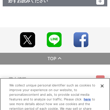
必ずお読みください
レーベル ランティス
発売元 (株)バンダイナムコミュージックライブ
販売元 (株)バンダイナムコフィルムワークス
TOP
基本情報
We collect unique personal identifier such as cookies to
improve your experience on our website, to
ご利用情報
利用規約
特定商取引法に基づく表示
プライバシーポリシー
personalizecontent and ads, to provide social media
features and to analyze our traffic. Please click
here
to
see more details about how we use cookies and the
会員メニュー
ご利用ガイド
サイトマップ
お問い合わせ
推奨環境
retention period of each cookie. We may sell or share
プライバシーオプション
会社概要