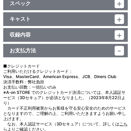
スペック
品番：LACA-5101
ジャンル：国内アニメ音楽
キャスト
アルバム
エンジェル隊 他
／54分
収録内容
お支払方法
視聴する
■クレジットカード
ご利用いただけるクレジットカード：
＜収録曲＞
Visa、MasterCard、American Express、JCB、Diners Club
決済手数料：弊社負担
1：Ｓｏｒｒｙ
お支払い回数：一括払いのみ
2：はなまる□ワンダフル
※A-on STORE でのクレジットカード決済については、本人認証サ
3：Ｇｉｖｅ ｍｅ！ チョコレート！
ービス（3Dセキュア）が必須となりました。（2023年8月22日よ
4：シンデレラ・グラフィティ
り）
5：Ｐｉｅｃｅ ｏｆ Ｐｅａｃｅ
カード不正利用被害からお客様を守る安心安全のためのサービス
6：エンジェル・クロニクル
となりますので、ご理解の上、ご利用いただきますようお願い申し
7：Ｇｏｏｄ Ｄａｙ，Ｇｏｏｄ Ｎｉｇｈｔ
上げます。
8：あしたのタマゴ
なお、本人認証サービス（3Dセキュア）について、詳しくは
こち
9：おひさま色のＭｅｒｒｙ－ｇｏ－ｒｏｕｎｄ
ら
よりご確認ください。
10：１００％ＬＯＶＥ