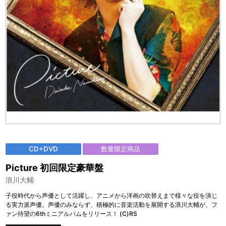
CD+DVD
数量限定商品
Picture 初回限定豪華盤
浪川大輔
子役時代から声優として活躍し、アニメから洋画の吹替えまで様々な役を演じ
る実力派声優。声優のみならず、積極的に音楽活動を展開する浪川大輔が、フ
ァン待望の6thミニアルバムをリリース！ (C)RS