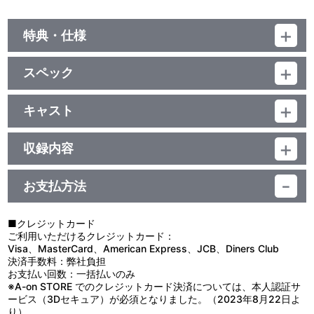
特典・仕様
初回特典
スペック
撮り下ろしPhotoサイン＆コメント入りメッセージカード封入
品番：LACA-35746
ジャンル：国内アニメ音楽
キャスト
他、仕様
アルバム
浪川大輔
CD+DVD／27分
三方背スリーブ
収録内容
お支払方法
視聴する
■クレジットカード
ご利用いただけるクレジットカード：
＜収録曲＞
Visa、MasterCard、American Express、JCB、Diners Club
決済手数料：弊社負担
1：イエローマン
お支払い回数：一括払いのみ
2：キミノミカタ
※A-on STORE でのクレジットカード決済については、本人認証サ
3：Ｆａｄｅｄ Ｐｈｏｔｏｇｒａｐｈ
ービス（3Dセキュア）が必須となりました。（2023年8月22日よ
4：ｃｏｍｂａｔ
り）