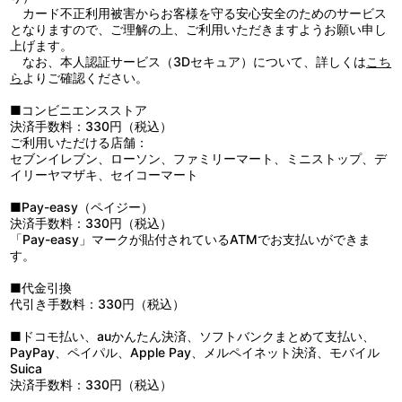
5：Ａｇａｉｎ
カード不正利用被害からお客様を守る安心安全のためのサービス
6：Ｌ’ａｍｂｉｔｉｏｎ
となりますので、ご理解の上、ご利用いただきますようお願い申し
上げます。
1：Ｌ’ａｍｂｉｔｉｏｎ （ＭＵＳＩＣ ＣＬＩＰ）
なお、本人認証サービス（3Dセキュア）について、詳しくは
こち
2：ｍａｋｉｎｇ ｏｆ “Ｐｉｃｔｕｒｅ”
ら
よりご確認ください。
3：ＴＲＡＩＬＥＲ
■コンビニエンスストア
決済手数料：330円（税込）
ご利用いただける店舗：
セブンイレブン、ローソン、ファミリーマート、ミニストップ、デ
イリーヤマザキ、セイコーマート
■Pay-easy（ペイジー）
決済手数料：330円（税込）
「Pay-easy」マークが貼付されているATMでお支払いができま
す。
■代金引換
代引き手数料：330円（税込）
■ドコモ払い、auかんたん決済、ソフトバンクまとめて支払い、
PayPay、ペイパル、Apple Pay、メルペイネット決済、モバイル
Suica
決済手数料：330円（税込）