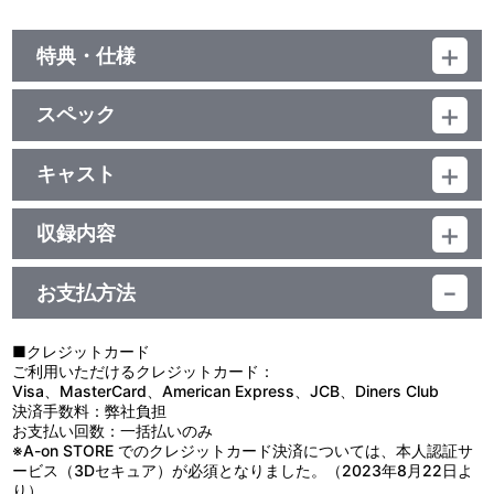
特典・仕様
初回特典
スペック
撮り下ろしPhotoサイン＆コメント入りメッセージカード封入
品番：LACA-35745
ジャンル：国内アニメ音楽
キャスト
他、仕様
アルバム
岡本信彦
CD+DVD／52分
三方背ケース
収録内容
お支払方法
視聴する
■クレジットカード
ご利用いただけるクレジットカード：
＜収録曲＞
Visa、MasterCard、American Express、JCB、Diners Club
決済手数料：弊社負担
1：冒険者
お支払い回数：一括払いのみ
2：次は君が主役の番だ
※A-on STORE でのクレジットカード決済については、本人認証サ
3：風語り
ービス（3Dセキュア）が必須となりました。（2023年8月22日よ
4：刹那
り）