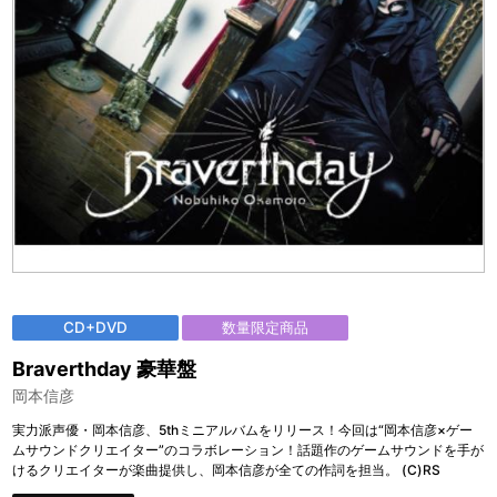
CD+DVD
数量限定商品
Braverthday 豪華盤
岡本信彦
実力派声優・岡本信彦、5thミニアルバムをリリース！今回は“岡本信彦×ゲー
ムサウンドクリエイター”のコラボレーション！話題作のゲームサウンドを手が
けるクリエイターが楽曲提供し、岡本信彦が全ての作詞を担当。 (C)RS