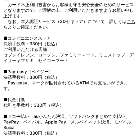
5：跳ぶために
カード不正利用被害からお客様を守る安心安全のためのサービス
6：Ｂｒａｖｅｒ
となりますので、ご理解の上、ご利用いただきますようお願い申し
上げます。
1：Ｂｒａｖｅｒ （ＭＵＳＩＣ ＣＬＩＰ）
なお、本人認証サービス（3Dセキュア）について、詳しくは
こち
2：ｍａｋｉｎｇ ｏｆ “Ｂｒａｖｅｒ”
ら
よりご確認ください。
3：ＴＲＡＩＬＥＲ
■コンビニエンスストア
決済手数料：330円（税込）
ご利用いただける店舗：
セブンイレブン、ローソン、ファミリーマート、ミニストップ、デ
イリーヤマザキ、セイコーマート
■Pay-easy（ペイジー）
決済手数料：330円（税込）
「Pay-easy」マークが貼付されているATMでお支払いができま
す。
■代金引換
代引き手数料：330円（税込）
■ドコモ払い、auかんたん決済、ソフトバンクまとめて支払い、
PayPay、ペイパル、Apple Pay、メルペイネット決済、モバイル
Suica
決済手数料：330円（税込）