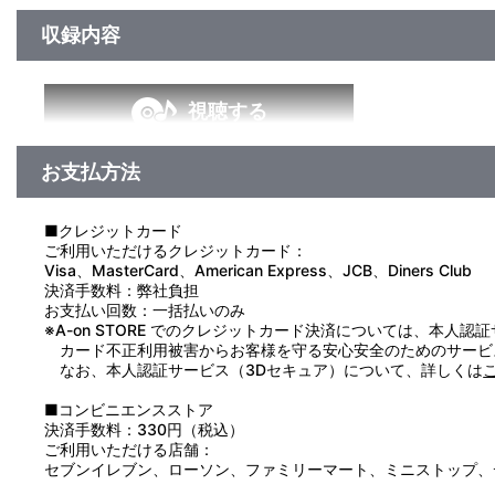
収録内容
視聴する
お支払方法
＜収録曲＞
1：わたしの印は大本命◎
2：恋はダービー☆
■クレジットカード
3：ＣＡＴＣＨ ＴＨＥ ＶＩＣＴＯＲＹ！
ご利用いただけるクレジットカード：
4：Ｒｉｓｉｎｇ Ｇｉｒｌ
Visa、MasterCard、American Express、JCB、Diners Club
5：Ｇｏａｌ Ｔｏ Ｍｙ ＳＨＩＰ
決済手数料：弊社負担
6：Ｗａｉｔｉｎｇ ｆｏｒ Ｔｏｍｏｒｒｏｗ
お支払い回数：一括払いのみ
7：Ｓｉｌｅｎｔ Ｓｔａｒ
※A-on STORE でのクレジットカード決済については、本人認
8：Ｓｐｅｃｉａｌ Ｒｅｃｏｒｄ！
カード不正利用被害からお客様を守る安心安全のためのサービ
9：うまぴょい伝説
なお、本人認証サービス（3Dセキュア）について、詳しくは
■コンビニエンスストア
決済手数料：330円（税込）
ご利用いただける店舗：
セブンイレブン、ローソン、ファミリーマート、ミニストップ、