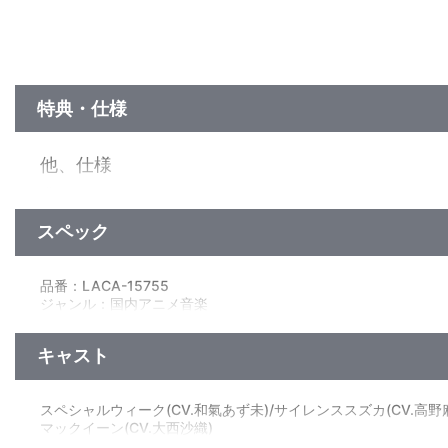
特典・仕様
他、仕様
描き下ろしジャケット
スペック
品番：LACA-15755
ジャンル：国内アニメ音楽
アルバム／39分
キャスト
スペシャルウィーク(CV.和氣あず未)/サイレンススズカ(CV.高野麻里
マックイーン(CV.大西沙織)