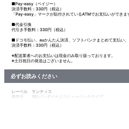
■Pay-easy（ペイジー）
決済手数料：330円（税込）
「Pay-easy」マークが貼付されているATMでお支払いができま
■代金引換
代引き手数料：330円（税込）
■ドコモ払い、auかんたん決済、ソフトバンクまとめて支払い、Pay
決済手数料：330円（税込）
※配送業者へのお支払いは現金のみ取り扱っております。
※土日祝日の発送はございません。
必ずお読みください
レーベル ランティス
発売元 (株)バンダイナムコミュージックライブ
販売元 (株)バンダイナムコフィルムワークス