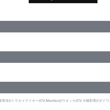
佳)/トウカイテイオー(CV.Machico)/ウオッカ(CV.大橋彩香)/ダイ