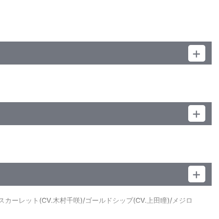
ワスカーレット(CV.木村千咲)/ゴールドシップ(CV.上田瞳)/メジロ