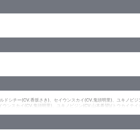
入
ールドシチー(CV.香坂さき)、セイウンスカイ(CV.鬼頭明里)、ユキノビジ
セイウンスカイ(CV.鬼頭明里)、ユキノビジン(CV.山本希望)/トウカイテイオ