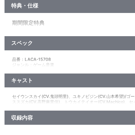
特典・仕様
期間限定特典
関東近郊某所にて開催される 購入者限定イベントへの応募券封
スペック
他、仕様
描き下ろしジャケット
品番：LACA-15708
ジャンル：ゲーム音楽
アルバム／43分
キャスト
セイウンスカイ(CV.鬼頭明里)、ユキノビジン(CV.山本希望)/ゴ
ススズカ(CV.高野麻里佳)、トウカイテイオー(CV.Machico)、
イ(CV.鬼頭明里)
収録内容