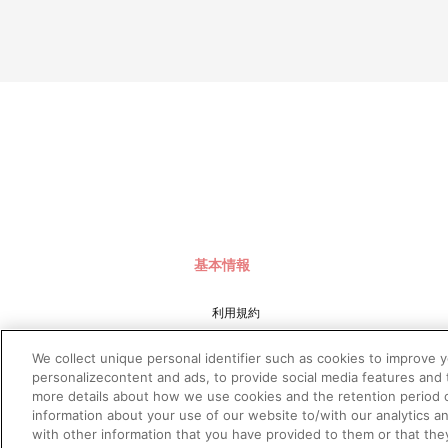
基本情報
利用規約
特定商取引法に基づく表示
We collect unique personal identifier such as cookies to improve 
プライバシーポリシー
personalizecontent and ads, to provide social media features and t
more details about how we use cookies and the retention period o
プライバシーオプション
information about your use of our website to/with our analytics a
会社概要
with other information that you have provided to them or that the