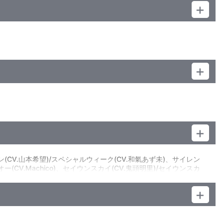
ン(CV.山本希望)/スペシャルウィーク(CV.和氣あず未)、サイレン
ー(CV.Machico)、セイウンスカイ(CV.鬼頭明里)/セイウンスカ