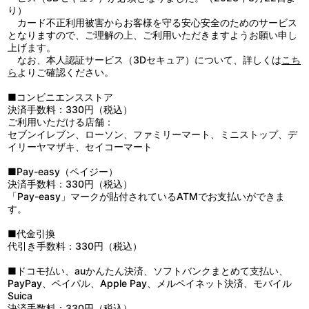
4：ｓｈｕｔｔｏ
り）
5：アイトユウ
カード不正利用被害からお客様を守る安心安全のためのサービス
6：君の匂い
となりますので、ご理解の上、ご利用いただきますようお願い申し
7：風が吹く街
上げます。
8：素晴らしい世界
なお、本人認証サービス（3Dセキュア）について、詳しくは
こち
9：ラブリープリティーミュージック
ら
よりご確認ください。
10：変わらない空
11：モーメント
■コンビニエンスストア
12：赤い糸
決済手数料：330円（税込）
13：名前を呼ぶよ
ご利用いただける店舗：
セブンイレブン、ローソン、ファミリーマート、ミニストップ、デ
イリーヤマザキ、セイコーマート
■Pay-easy（ペイジー）
決済手数料：330円（税込）
「Pay-easy」マークが貼付されているATMでお支払いができま
す。
■代金引換
代引き手数料：330円（税込）
■ドコモ払い、auかんたん決済、ソフトバンクまとめて支払い、
PayPay、ペイパル、Apple Pay、メルペイネット決済、モバイル
Suica
決済手数料：330円（税込）