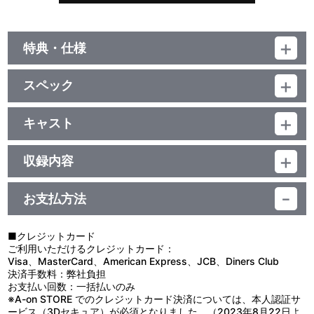
特典・仕様
期間限定特典
スペック
『生きてるだけで丸儲け』ワンマンツアーCD封入最速先行
品番：LACA-15620
ジャンル：邦楽ポップス
キャスト
アルバム
ラックライフ
／49分
収録内容
お支払方法
視聴する
■クレジットカード
ご利用いただけるクレジットカード：
＜収録曲＞
Visa、MasterCard、American Express、JCB、Diners Club
決済手数料：弊社負担
1：サニーデイ
お支払い回数：一括払いのみ
2：初めの一歩
※A-on STORE でのクレジットカード決済については、本人認証サ
3：ｖｉｅｗ
ービス（3Dセキュア）が必須となりました。（2023年8月22日よ