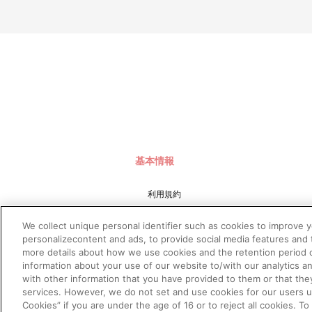
基本情報
利用規約
特定商取引法に基づく表示
We collect unique personal identifier such as cookies to improve 
プライバシーポリシー
personalizecontent and ads, to provide social media features and t
more details about how we use cookies and the retention period o
プライバシーオプション
information about your use of our website to/with our analytics a
会社概要
with other information that you have provided to them or that the
services. However, we do not set and use cookies for our users und
Cookies” if you are under the age of 16 or to reject all cookies. T