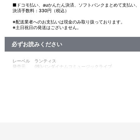
■ドコモ払い、auかんたん決済、ソフトバンクまとめて支払い、Pay
決済手数料：330円（税込）
※配送業者へのお支払いは現金のみ取り扱っております。
※土日祝日の発送はございません。
必ずお読みください
レーベル ランティス
発売元 (株)バンダイナムコミュージックライブ
販売元 (株)バンダイナムコフィルムワークス