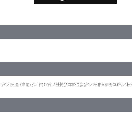
(宮ノ杜進)/岸尾だいすけ(宮ノ杜博)/岡本信彦(宮ノ杜雅)/泰勇気(宮ノ杜