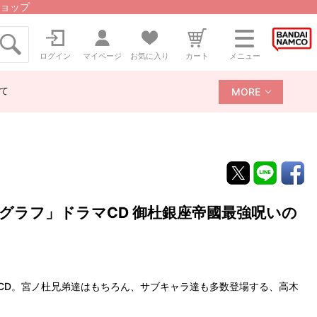
ョップ
ログイン
マイページ
お気に入り
カート
メニュー
て
MORE
トグラフ」ドラマCD 御杜銀座帝國最強呪いの
マCD。宮ノ杜兄弟達はもちろん、サブキャラ達も多数登場する、高木