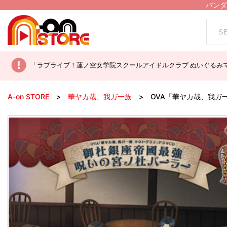
バンダ
「ラブライブ！蓮ノ空女学院スクールアイドルクラブ ぬいぐるみマ
A-on STORE
華ヤカ哉、我ガ一族
OVA「華ヤカ哉、我ガ