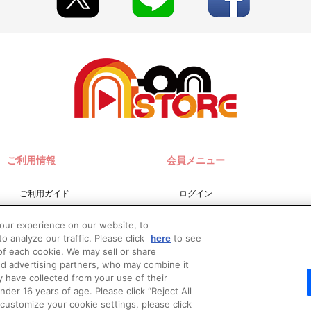
ご利用情報
会員メニュー
ご利用ガイド
ログイン
サイトマップ
会員規約
your experience on our website, to
お問い合わせ
新規会員登録
o analyze our traffic. Please click
here
to see
f each cookie. We may sell or share
推奨環境
nd advertising partners, who may combine it
Do Not Sell or Share My
y have collected from your use of their
Personal Information
er 16 years of age. Please click “Reject All
o customize your cookie settings, please click