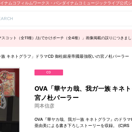
イナムコフィルムワークス・バンダイナムコミュージックライブ公式シ
スコット（全11種）/おでかけポーチ（全4種）」画像掲載の誤りにつきまし
一族 キネトグラフ」ドラマCD 御杜銀座帝國最強呪いの宮ノ杜パーラー
CD
OVA「華ヤカ哉、我ガ一族 キネ
宮ノ杜パーラー
岡本信彦
OVA『華ヤカ哉、我ガ一族 キネトグラフ』のドラ
亜由美による書き下ろしストーリーを収録。 (C)RS