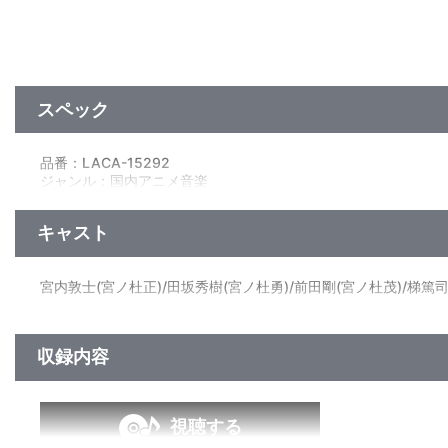
スペック
品番：LACA-15292
ジャンル：国内アニメ音楽
アルバム
／61分
キャスト
宮内敦士(宮ノ杜正)/田坂秀樹(宮ノ杜勇)/前田剛(宮ノ杜茂)/梯篤司
収録内容
視聴する