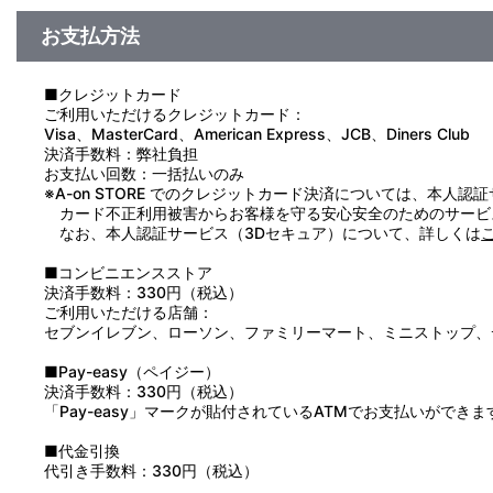
お支払方法
＜収録曲＞
1：御杜銀座帝國最強呪いの宮ノ杜パーラー
2：八月初めの土曜日、屋敷一階廊下
■クレジットカード
3：土曜日・真夏の夕方の食堂
ご利用いただけるクレジットカード：
4：茶室
Visa、MasterCard、American Express、JCB、Diners Club
5：一階廊下
決済手数料：弊社負担
6：喜助の回想シーン・玄一郎の部屋にて
お支払い回数：一括払いのみ
7：一階廊下
※A-on STORE でのクレジットカード決済については、本人認
8：食堂・その日の夜
カード不正利用被害からお客様を守る安心安全のためのサービ
9：玄一郎の部屋・夜
なお、本人認証サービス（3Dセキュア）について、詳しくは
10：銀座・新店舗前・夜中
11：パーラー新店舗・厨房にて・真夜中
■コンビニエンスストア
12：パーラー新店舗・厨房にて・日付かわった頃
決済手数料：330円（税込）
13：新店舗・深夜
ご利用いただける店舗：
14：銀座・開店時間
セブンイレブン、ローソン、ファミリーマート、ミニストップ、
15：銀座
16：出演者
■Pay-easy（ペイジー）
決済手数料：330円（税込）
「Pay-easy」マークが貼付されているATMでお支払いができま
■代金引換
代引き手数料：330円（税込）