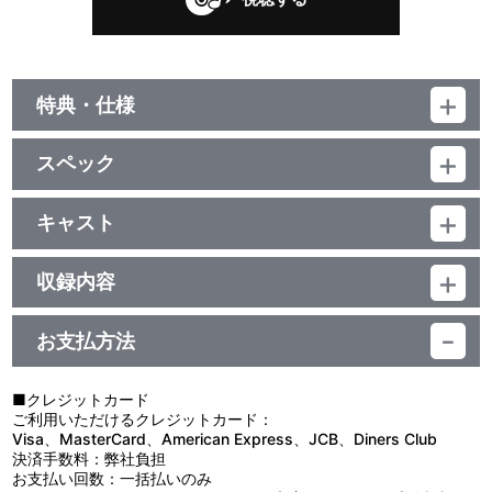
特典・仕様
他、仕様
スペック
描き下ろしジャケット
品番：LACA-15214
ジャンル：国内アニメ音楽
キャスト
アルバム／56分
小野賢章(黒子テツヤ)/小野友樹(火神大我)/木村良平(黄瀬涼太)/小野
大輔(緑間真太郎)/斎藤千和(相田リコ)/細谷佳正(日向順平)/野島裕史
収録内容
(伊月俊)
お支払方法
視聴する
■クレジットカード
ご利用いただけるクレジットカード：
＜収録曲＞
Visa、MasterCard、American Express、JCB、Diners Club
決済手数料：弊社負担
1：プロローグ～たまにはいいと思いますよ～
お支払い回数：一括払いのみ
2：遊園地を回りましょう