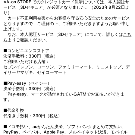
※A-on STORE でのクレジットカード決済については、本人認証サ
3：遊園地で勝負です
ービス（3Dセキュア）が必須となりました。（2023年8月22日よ
4：遊園地で勝負だったはずですが
り）
5：遊園地で最終決戦です
カード不正利用被害からお客様を守る安心安全のためのサービス
6：エピローグ～たまにはいいと思いました～
となりますので、ご理解の上、ご利用いただきますようお願い申し
7：キャストコメント
上げます。
なお、本人認証サービス（3Dセキュア）について、詳しくは
こち
ら
よりご確認ください。
■コンビニエンスストア
決済手数料：330円（税込）
ご利用いただける店舗：
セブンイレブン、ローソン、ファミリーマート、ミニストップ、デ
イリーヤマザキ、セイコーマート
■Pay-easy（ペイジー）
決済手数料：330円（税込）
「Pay-easy」マークが貼付されているATMでお支払いができま
す。
■代金引換
代引き手数料：330円（税込）
■ドコモ払い、auかんたん決済、ソフトバンクまとめて支払い、
PayPay、ペイパル、Apple Pay、メルペイネット決済、モバイル